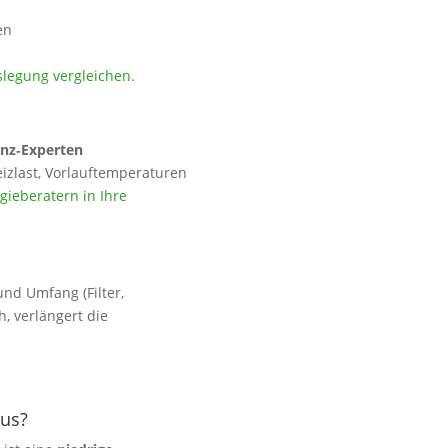
en
slegung vergleichen
.
enz‑Experten
izlast, Vorlauftemperaturen
ieberatern in Ihre
und Umfang (Filter,
h, verlängert die
aus?