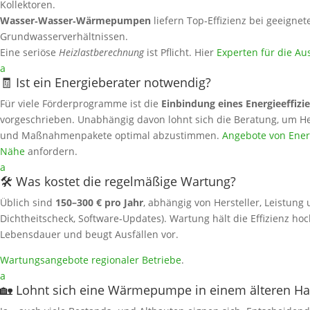
Kollektoren.
Wasser‑Wasser‑Wärmepumpen
liefern Top‑Effizienz bei geeignet
Grundwasserverhältnissen.
Eine seriöse
Heizlastberechnung
ist Pflicht. Hier
Experten für die Au
a
🧾 Ist ein Energieberater notwendig?
Für viele Förderprogramme ist die
Einbindung eines Energieeffizi
vorgeschrieben. Unabhängig davon lohnt sich die Beratung, um He
und Maßnahmenpakete optimal abzustimmen.
Angebote von Energ
Nähe
anfordern.
a
🛠️ Was kostet die regelmäßige Wartung?
Üblich sind
150–300 € pro Jahr
, abhängig von Hersteller, Leistung 
Dichtheitscheck, Software‑Updates). Wartung hält die Effizienz hoc
Lebensdauer und beugt Ausfällen vor.
Wartungsangebote regionaler Betriebe
.
a
🏡 Lohnt sich eine Wärmepumpe in einem älteren H