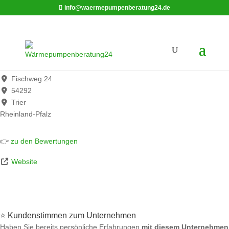
info@waermepumpenberatung24.de
Reis & Neumann GmbH Heizungsbau
Werbung*
Fischweg 24
54292
Trier
Rheinland-Pfalz
👉
zu den Bewertungen
Website
⭐ Kundenstimmen zum Unternehmen
Haben Sie bereits persönliche Erfahrungen
mit diesem Unternehmen