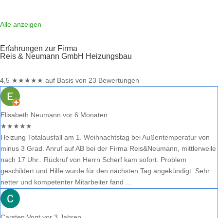
Sollten Sie eine kritische Meinung äußern, so geben Sie diese bitte mit
konkreten Details an und bleiben
Weiterlesen …
Alle anzeigen
Erfahrungen zur Firma
Reis & Neumann GmbH Heizungsbau
4,5
★
★
★
★
★
auf Basis von 23 Bewertungen
Elisabeth Neumann
vor 6 Monaten
★
★
★
★
★
Heizung Totalausfall am 1. Weihnachtstag bei Außentemperatur von
minus 3 Grad. Anruf auf AB bei der Firma Reis&Neumann, mittlerweile
nach 17 Uhr.. Rückruf von Herrn Scherf kam sofort. Problem
geschildert und Hilfe wurde für den nächsten Tag angekündigt. Sehr
netter und kompetenter Mitarbeiter fand …
Carsten Vogt
vor 3 Jahren