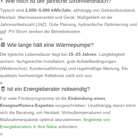
⚡ Wie hoch ist der jährliche Stromverbrauch?
Typisch sind
2.000–5.000 kWh/Jahr
, abhängig von Gebäudezustand,
Heizlast, Warmwasseranteil und Gerät. Maßgeblich ist die
Jahresarbeitszahl (JAZ)
. Gute Planung, hydraulische Optimierung und
ggf. PV‑Strom senken die Betriebskosten.
a
📆 Wie lange hält eine Wärmepumpe?
Die typische Lebensdauer liegt bei
15–25 Jahren
. Langlebigkeit
sichern: fachgerechte Installation, gute Aufstellbedingungen
(Wetterschutz, Kondensatführung) und regelmäßige Wartung. Ein
qualitativ hochwertiger Kältekreis zahlt sich aus.
a
🧾 Ist ein Energieberater notwendig?
Für viele Förderprogramme ist die
Einbindung eines
Energieeffizienz‑Experten
vorgeschrieben. Unabhängig davon lohnt
sich die Beratung, um Heizlast, Vorlauftemperaturen und
Maßnahmenpakete optimal abzustimmen.
Angebote von
Energieberatern in Ihre Nähe
anfordern.
a