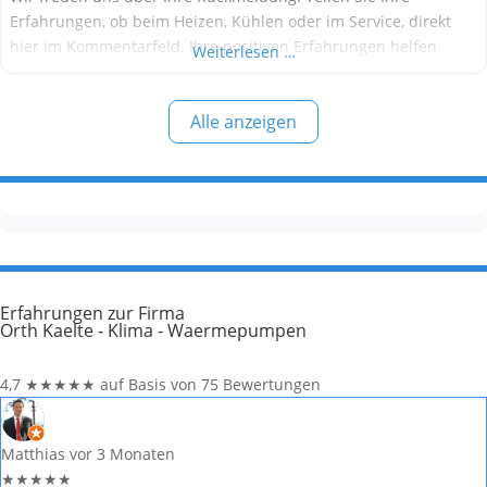
Erfahrungen, ob beim Heizen, Kühlen oder im Service, direkt
hier im Kommentarfeld. Ihre positiven Erfahrungen helfen
Weiterlesen …
anderen Interessenten bei der Anbieterauswahl. Sollten Sie
eine kritische Meinung äußern, so geben Sie diese bitte mit
Alle anzeigen
konkreten Details an und bleiben
Erfahrungen zur Firma
Orth Kaelte - Klima - Waermepumpen
4,7
★
★
★
★
★
auf Basis von 75 Bewertungen
Matthias
vor 3 Monaten
★
★
★
★
★