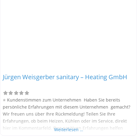
Jürgen Weisgerber sanitary – Heating GmbH
⭐ Kundenstimmen zum Unternehmen Haben Sie bereits
persönliche Erfahrungen mit diesem Unternehmen gemacht?
Wir freuen uns über Ihre Rückmeldung! Teilen Sie Ihre
Erfahrungen, ob beim Heizen, Kühlen oder im Service, direkt
hier im Kommentarfeld. Ihre positiven Erfahrungen helfen
Weiterlesen …
anderen Interessenten bei der Anbieterauswahl. Sollten Sie