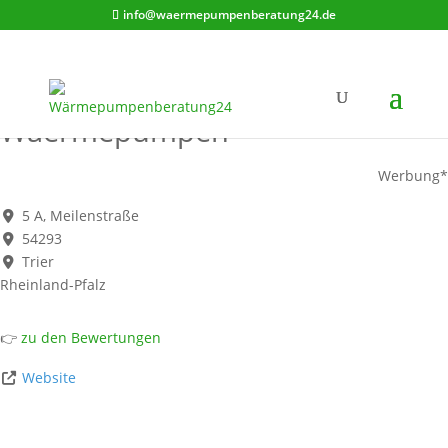
info@waermepumpenberatung24.de
Orth Kaelte - Klima -
Waermepumpen
Werbung*
5 A, Meilenstraße
54293
Trier
Rheinland-Pfalz
👉
zu den Bewertungen
Website