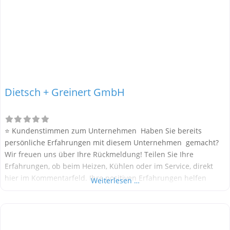
Dietsch + Greinert GmbH
⭐ Kundenstimmen zum Unternehmen Haben Sie bereits
persönliche Erfahrungen mit diesem Unternehmen gemacht?
Wir freuen uns über Ihre Rückmeldung! Teilen Sie Ihre
Erfahrungen, ob beim Heizen, Kühlen oder im Service, direkt
hier im Kommentarfeld. Ihre positiven Erfahrungen helfen
Weiterlesen …
anderen Interessenten bei der Anbieterauswahl. Sollten Sie
eine kritische Meinung äußern, so geben Sie diese bitte mit
konkreten Details an und bleiben