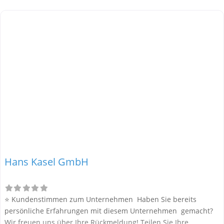
eine kritische Meinung äußern, so geben Sie diese bitte mit
konkreten Details an und bleiben
Hans Kasel GmbH
⭐ Kundenstimmen zum Unternehmen Haben Sie bereits
persönliche Erfahrungen mit diesem Unternehmen gemacht?
Wir freuen uns über Ihre Rückmeldung! Teilen Sie Ihre