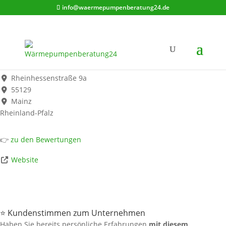
info@waermepumpenberatung24.de
Raumheizlast.de
Werbung*
Rheinhessenstraße 9a
55129
Mainz
Rheinland-Pfalz
👉
zu den Bewertungen
Website
⭐ Kundenstimmen zum Unternehmen
Haben Sie bereits persönliche Erfahrungen
mit diesem