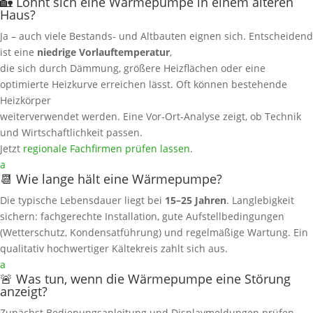
🏡 Lohnt sich eine Wärmepumpe in einem älteren
Haus?
Ja – auch viele Bestands- und Altbauten eignen sich. Entscheidend
ist eine
niedrige Vorlauftemperatur
,
die sich durch Dämmung, größere Heizflächen oder eine
optimierte Heizkurve erreichen lässt. Oft können bestehende
Heizkörper
weiterverwendet werden. Eine Vor-Ort‑Analyse zeigt, ob Technik
und Wirtschaftlichkeit passen.
Jetzt
regionale Fachfirmen prüfen lassen
.
a
📆 Wie lange hält eine Wärmepumpe?
Die typische Lebensdauer liegt bei
15–25 Jahren
. Langlebigkeit
sichern: fachgerechte Installation, gute Aufstellbedingungen
(Wetterschutz, Kondensatführung) und regelmäßige Wartung. Ein
qualitativ hochwertiger Kältekreis zahlt sich aus.
a
🚨 Was tun, wenn die Wärmepumpe eine Störung
anzeigt?
Zunächst Bedienungsanleitung und Displaymeldungen prüfen,