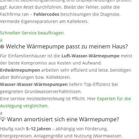
ggf.
kurzen Reset
durchführen. Bleibt der Fehler, sollte die
Fachfirma ran –
Fehlercodes
beschleunigen die Diagnose.
Vermeide Eigenreparaturen am Kältekreis.
Schnellen Service beauftragen
.
a
❄️ Welche Wärmepumpe passt zu meinem Haus?
Für Einfamilienhäuser ist die
Luft‑Wasser‑Wärmepumpe
meist
der beste Kompromiss aus Kosten und Aufwand.
Erdwärmepumpen
arbeiten sehr effizient und leise, benötigen
aber Bohrungen bzw. Kollektoren.
Wasser‑Wasser‑Wärmepumpen
liefern Top‑Effizienz bei
geeigneten Grundwasserverhältnissen.
Eine seriöse
Heizlastberechnung
ist Pflicht. Hier
Experten für die
Auslegung vergleichen
.
a
💡 Wann amortisiert sich eine Wärmepumpe?
Häufig nach
5–12 Jahren
– abhängig von Förderung,
Energiepreisen, Anlagengröße und Nutzung (Warmwasser,