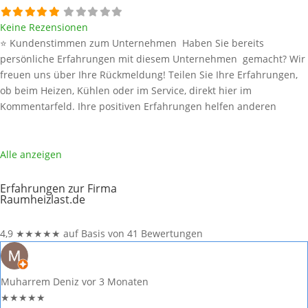
Keine Rezensionen
⭐ Kundenstimmen zum Unternehmen Haben Sie bereits
persönliche Erfahrungen mit diesem Unternehmen gemacht? Wir
freuen uns über Ihre Rückmeldung! Teilen Sie Ihre Erfahrungen,
ob beim Heizen, Kühlen oder im Service, direkt hier im
Kommentarfeld. Ihre positiven Erfahrungen helfen anderen
Interessenten bei der Anbieterauswahl. Sollten Sie eine kritische
Meinung äußern, so geben Sie diese bitte mit konkreten Details an
und bleiben
Weiterlesen …
Alle anzeigen
Erfahrungen zur Firma
Raumheizlast.de
4,9
★
★
★
★
★
auf Basis von 41 Bewertungen
Muharrem Deniz
vor 3 Monaten
★
★
★
★
★