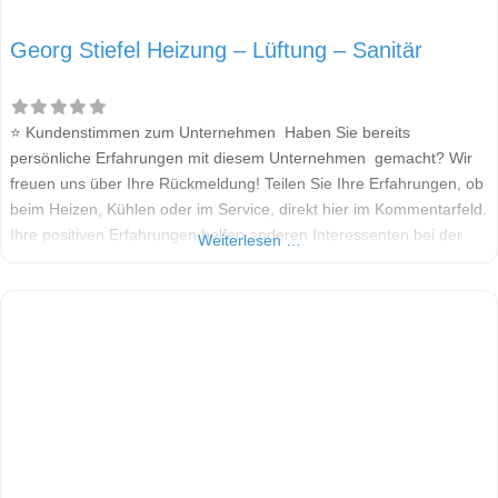
Georg Stiefel Heizung – Lüftung – Sanitär
⭐ Kundenstimmen zum Unternehmen Haben Sie bereits
persönliche Erfahrungen mit diesem Unternehmen gemacht? Wir
freuen uns über Ihre Rückmeldung! Teilen Sie Ihre Erfahrungen, ob
beim Heizen, Kühlen oder im Service, direkt hier im Kommentarfeld.
Ihre positiven Erfahrungen helfen anderen Interessenten bei der
Weiterlesen …
Anbieterauswahl. Sollten Sie eine kritische Meinung äußern, so
geben Sie diese bitte mit konkreten Details an und bleiben