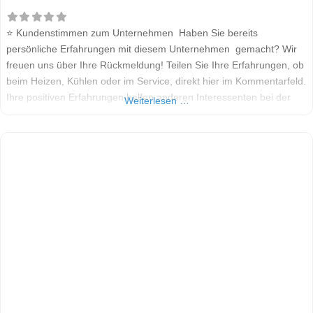
⭐ Kundenstimmen zum Unternehmen Haben Sie bereits
persönliche Erfahrungen mit diesem Unternehmen gemacht? Wir
freuen uns über Ihre Rückmeldung! Teilen Sie Ihre Erfahrungen, ob
beim Heizen, Kühlen oder im Service, direkt hier im Kommentarfeld.
Ihre positiven Erfahrungen helfen anderen Interessenten bei der
Weiterlesen …
Anbieterauswahl. Sollten Sie eine kritische Meinung äußern, so
geben Sie diese bitte mit konkreten Details an und bleiben