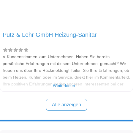
Pütz & Lehr GmbH Heizung-Sanitär
⭐ Kundenstimmen zum Unternehmen Haben Sie bereits
persönliche Erfahrungen mit diesem Unternehmen gemacht? Wir
freuen uns über Ihre Rückmeldung! Teilen Sie Ihre Erfahrungen, ob
beim Heizen, Kühlen oder im Service, direkt hier im Kommentarfeld.
Ihre positiven Erfahrungen helfen anderen Interessenten bei der
Weiterlesen …
Anbieterauswahl. Sollten Sie eine kritische Meinung äußern, so
geben Sie diese bitte mit konkreten Details an und bleiben
Alle anzeigen