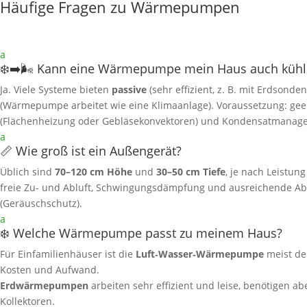
Häufige Fragen zu Wärmepumpen
a
❄️➡️🌬️ Kann eine Wärmepumpe mein Haus auch kühl
Ja. Viele Systeme bieten
passive
(sehr effizient, z. B. mit Erdsonde
(Wärmepumpe arbeitet wie eine Klimaanlage). Voraussetzung: gee
(Flächenheizung oder Gebläsekonvektoren) und Kondensatmanag
a
📏 Wie groß ist ein Außengerät?
Üblich sind
70–120 cm Höhe
und
30–50 cm Tiefe
, je nach Leistun
freie Zu‑ und Abluft, Schwingungsdämpfung und ausreichende A
(Geräuschschutz).
a
❄️ Welche Wärmepumpe passt zu meinem Haus?
Für Einfamilienhäuser ist die
Luft‑Wasser‑Wärmepumpe
meist de
Kosten und Aufwand.
Erdwärmepumpen
arbeiten sehr effizient und leise, benötigen a
Kollektoren.