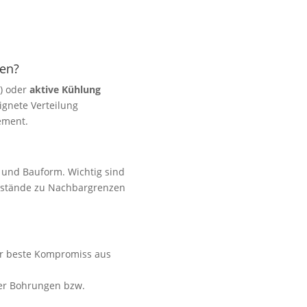
en?
n) oder
aktive Kühlung
ignete Verteilung
ement.
g und Bauform. Wichtig sind
bstände zu Nachbargrenzen
r beste Kompromiss aus
ber Bohrungen bzw.