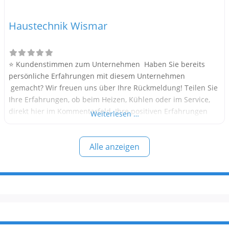
Haustechnik Wismar
⭐ Kundenstimmen zum Unternehmen Haben Sie bereits
persönliche Erfahrungen mit diesem Unternehmen
gemacht? Wir freuen uns über Ihre Rückmeldung! Teilen Sie
Ihre Erfahrungen, ob beim Heizen, Kühlen oder im Service,
direkt hier im Kommentarfeld. Ihre positiven Erfahrungen
Weiterlesen …
helfen anderen Interessenten bei der Anbieterauswahl.
Sollten Sie eine kritische Meinung äußern, so geben Sie diese
Alle anzeigen
bitte mit konkreten Details an und bleiben