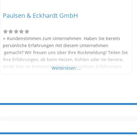
Paulsen & Eckhardt GmbH
⭐ Kundenstimmen zum Unternehmen Haben Sie bereits
persönliche Erfahrungen mit diesem Unternehmen
gemacht? Wir freuen uns über Ihre Rückmeldung! Teilen Sie
Ihre Erfahrungen, ob beim Heizen, Kühlen oder im Service,
direkt hier im Kommentarfeld. Ihre positiven Erfahrungen
Weiterlesen …
helfen anderen Interessenten bei der Anbieterauswahl.
Sollten Sie eine kritische Meinung äußern, so geben Sie diese
bitte mit konkreten Details an und bleiben