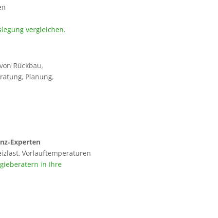
en
slegung vergleichen
.
 von Rückbau,
ratung, Planung,
enz‑Experten
izlast, Vorlauftemperaturen
ieberatern in Ihre