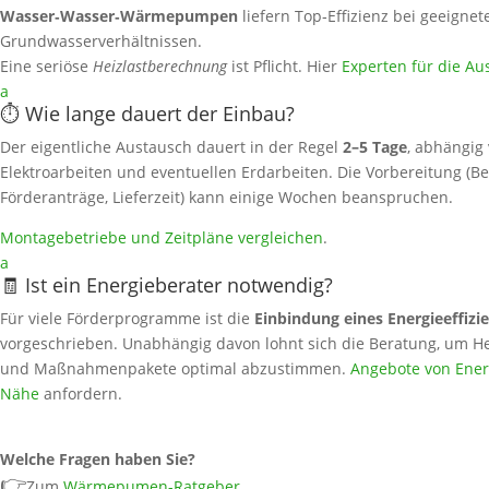
Wasser‑Wasser‑Wärmepumpen
liefern Top‑Effizienz bei geeignet
Grundwasserverhältnissen.
Eine seriöse
Heizlastberechnung
ist Pflicht. Hier
Experten für die Au
a
⏱️ Wie lange dauert der Einbau?
Der eigentliche Austausch dauert in der Regel
2–5 Tage
, abhängig
Elektroarbeiten und eventuellen Erdarbeiten. Die Vorbereitung (Be
Förderanträge, Lieferzeit) kann einige Wochen beanspruchen.
Montagebetriebe und Zeitpläne vergleichen
.
a
🧾 Ist ein Energieberater notwendig?
Für viele Förderprogramme ist die
Einbindung eines Energieeffizi
vorgeschrieben. Unabhängig davon lohnt sich die Beratung, um He
und Maßnahmenpakete optimal abzustimmen.
Angebote von Energ
Nähe
anfordern.
Welche Fragen haben Sie?
👉
Zum
Wärmepumen-Ratgeber