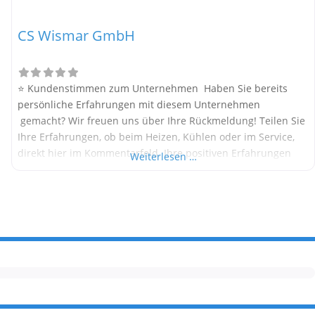
CS Wismar GmbH
⭐ Kundenstimmen zum Unternehmen Haben Sie bereits
persönliche Erfahrungen mit diesem Unternehmen
gemacht? Wir freuen uns über Ihre Rückmeldung! Teilen Sie
Ihre Erfahrungen, ob beim Heizen, Kühlen oder im Service,
direkt hier im Kommentarfeld. Ihre positiven Erfahrungen
Weiterlesen …
helfen anderen Interessenten bei der Anbieterauswahl.
Sollten Sie eine kritische Meinung äußern, so geben Sie diese
bitte mit konkreten Details an und bleiben