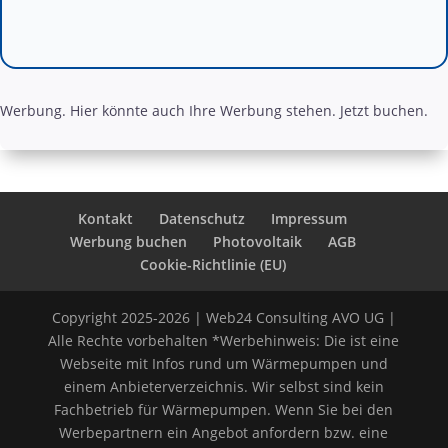
Werbung. Hier könnte auch Ihre Werbung stehen. Jetzt buchen.
Kontakt
Datenschutz
Impressum
Werbung buchen
Photovoltaik
AGB
Cookie-Richtlinie (EU)
Copyright 2025-2026 | Web24 Consulting AVO UG |
Alle Rechte vorbehalten *Werbehinweis: Die ist eine
Webseite mit Infos rund um Wärmepumpen und
einem Anbieterverzeichnis. Wir selbst sind kein
Fachbetrieb für Wärmepumpen. Wenn Sie bei den
Werbepartnern ein Angebot anfordern bzw. eine