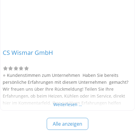
CS Wismar GmbH
⭐ Kundenstimmen zum Unternehmen Haben Sie bereits
persönliche Erfahrungen mit diesem Unternehmen gemacht?
Wir freuen uns über Ihre Rückmeldung! Teilen Sie Ihre
Erfahrungen, ob beim Heizen, Kühlen oder im Service, direkt
hier im Kommentarfeld. Ihre positiven Erfahrungen helfen
Weiterlesen …
anderen Interessenten bei der Anbieterauswahl. Sollten Sie
eine kritische Meinung äußern, so geben Sie diese bitte mit
Alle anzeigen
konkreten Details an und bleiben