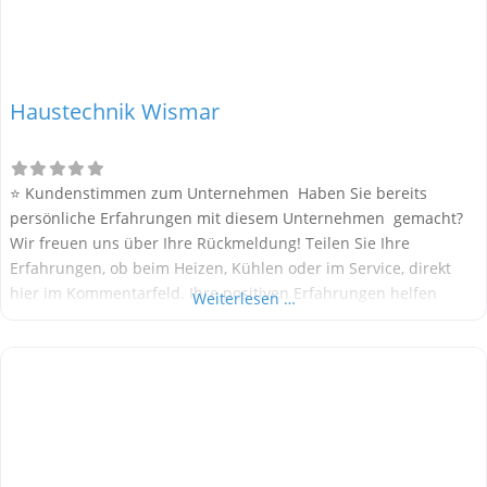
Haustechnik Wismar
⭐ Kundenstimmen zum Unternehmen Haben Sie bereits
persönliche Erfahrungen mit diesem Unternehmen gemacht?
Wir freuen uns über Ihre Rückmeldung! Teilen Sie Ihre
Erfahrungen, ob beim Heizen, Kühlen oder im Service, direkt
hier im Kommentarfeld. Ihre positiven Erfahrungen helfen
Weiterlesen …
anderen Interessenten bei der Anbieterauswahl. Sollten Sie
eine kritische Meinung äußern, so geben Sie diese bitte mit
konkreten Details an und bleiben