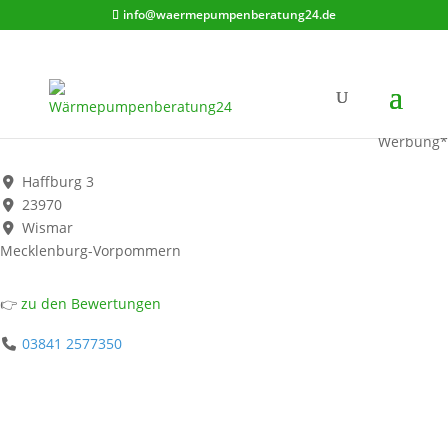
info@waermepumpenberatung24.de
Paulsen & Eckhardt GmbH
Werbung*
Haffburg 3
23970
Wismar
Mecklenburg-Vorpommern
👉
zu den Bewertungen
03841 2577350