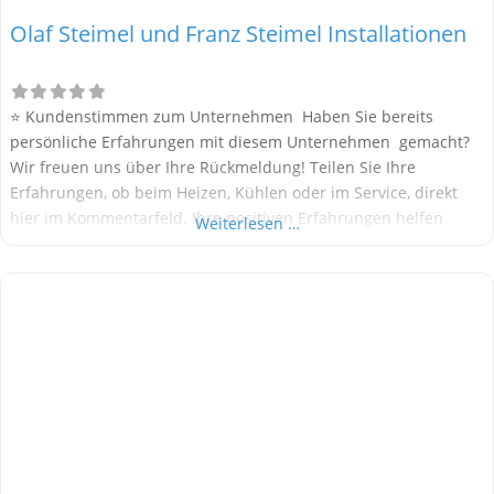
Olaf Steimel und Franz Steimel Installationen
⭐ Kundenstimmen zum Unternehmen Haben Sie bereits
persönliche Erfahrungen mit diesem Unternehmen gemacht?
Wir freuen uns über Ihre Rückmeldung! Teilen Sie Ihre
Erfahrungen, ob beim Heizen, Kühlen oder im Service, direkt
hier im Kommentarfeld. Ihre positiven Erfahrungen helfen
Weiterlesen …
anderen Interessenten bei der Anbieterauswahl. Sollten Sie
eine kritische Meinung äußern, so geben Sie diese bitte mit
konkreten Details an und bleiben