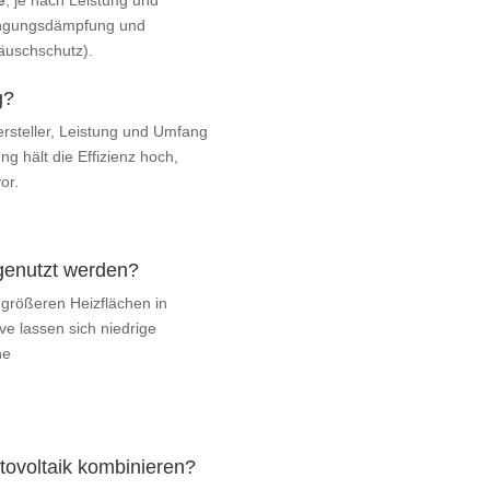
e
, je nach Leistung und
wingungsdämpfung und
äuschschutz).
g?
ersteller, Leistung und Umfang
ng hält die Effizienz hoch,
or.
 genutzt werden?
 größeren Heizflächen in
e lassen sich niedrige
ne
ovoltaik kombinieren?