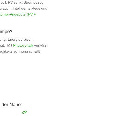
nnvoll. PV senkt Strombezug
brauch. Intelligente Regelung
Kombi‑Angebote (PV +
pumpe?
ung, Energiepreisen,
ng). Mit
Photovoltaik
verkürzt
tlichkeitsrechnung schafft
n der Nähe: