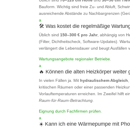
Üblich sind
70–120 cm Höhe
und
30–50 cm Tief
Bauform. Wichtig sind freie Zu‑ und Abluft, Sch
ausreichende Abstände zu Nachbargrenzen (Ger
a
🛠️ Was kostet die regelmäßige Wartun
Üblich sind
150–300 € pro Jahr
, abhängig von H
(Filter, Dichtheitscheck, Software‑Updates). Wartu
verlängert die Lebensdauer und beugt Ausfällen v
Wartungsangebote regionaler Betriebe
.
a
🔥 Können die alten Heizkörper weiter
In vielen Fällen ja. Mit
hydraulischem Abgleich
,
kritischen Räumen oder einer passenden Heizkurv
Vorlauftemperaturen erreichen. Im Zweifel hilft ei
Raum‑für‑Raum‑Betrachtung
.
Eignung durch Fachfirmen prüfen
.
a
☀️ Kann ich eine Wärmepumpe mit Phot