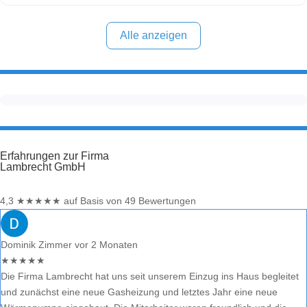
Anbieterauswahl. Sollten Sie eine kritische Meinung äußern, so
geben Sie diese bitte mit konkreten Details an und bleiben
Alle anzeigen
Erfahrungen zur Firma
Lambrecht GmbH
4,3
★
★
★
★
★
auf Basis von 49 Bewertungen
Dominik Zimmer
vor 2 Monaten
★
★
★
★
★
Die Firma Lambrecht hat uns seit unserem Einzug ins Haus begleitet
und zunächst eine neue Gasheizung und letztes Jahr eine neue