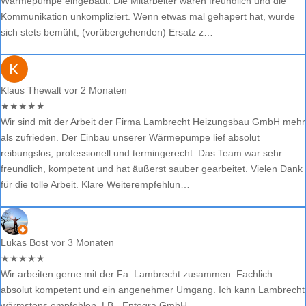
Wärmepumpe eingebaut. Die Mitarbeiter waren freundlich und die
Kommunikation unkompliziert. Wenn etwas mal gehapert hat, wurde
sich stets bemüht, (vorübergehenden) Ersatz z…
Klaus Thewalt
vor 2 Monaten
★
★
★
★
★
Wir sind mit der Arbeit der Firma Lambrecht Heizungsbau GmbH mehr
als zufrieden. Der Einbau unserer Wärmepumpe lief absolut
reibungslos, professionell und termingerecht. Das Team war sehr
freundlich, kompetent und hat äußerst sauber gearbeitet. Vielen Dank
für die tolle Arbeit. Klare Weiterempfehlun…
Lukas Bost
vor 3 Monaten
★
★
★
★
★
Wir arbeiten gerne mit der Fa. Lambrecht zusammen. Fachlich
absolut kompetent und ein angenehmer Umgang. Ich kann Lambrecht
wärmstens empfehlen. LB - Entegra GmbH