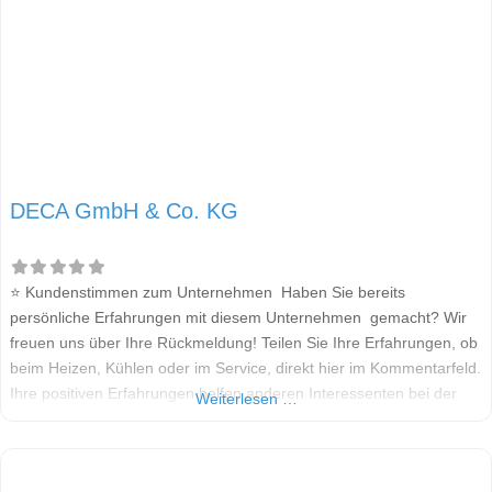
DECA GmbH & Co. KG
⭐ Kundenstimmen zum Unternehmen Haben Sie bereits
persönliche Erfahrungen mit diesem Unternehmen gemacht? Wir
freuen uns über Ihre Rückmeldung! Teilen Sie Ihre Erfahrungen, ob
beim Heizen, Kühlen oder im Service, direkt hier im Kommentarfeld.
Ihre positiven Erfahrungen helfen anderen Interessenten bei der
Weiterlesen …
Anbieterauswahl. Sollten Sie eine kritische Meinung äußern, so
geben Sie diese bitte mit konkreten Details an und bleiben