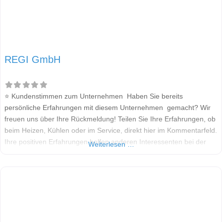
REGI GmbH
⭐ Kundenstimmen zum Unternehmen Haben Sie bereits
persönliche Erfahrungen mit diesem Unternehmen gemacht? Wir
freuen uns über Ihre Rückmeldung! Teilen Sie Ihre Erfahrungen, ob
beim Heizen, Kühlen oder im Service, direkt hier im Kommentarfeld.
Ihre positiven Erfahrungen helfen anderen Interessenten bei der
Weiterlesen …
Anbieterauswahl. Sollten Sie eine kritische Meinung äußern, so
geben Sie diese bitte mit konkreten Details an und bleiben