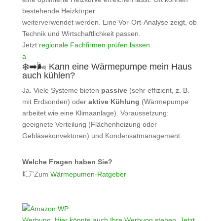
bestehende Heizkörper
weiterverwendet werden. Eine Vor-Ort‑Analyse zeigt, ob
Technik und Wirtschaftlichkeit passen.
Jetzt
regionale Fachfirmen prüfen lassen
.
a
❄️➡️🌬️ Kann eine Wärmepumpe mein Haus
auch kühlen?
Ja. Viele Systeme bieten
passive
(sehr effizient, z. B.
mit Erdsonden) oder
aktive Kühlung
(Wärmepumpe
arbeitet wie eine Klimaanlage). Voraussetzung:
geeignete Verteilung (Flächenheizung oder
Gebläsekonvektoren) und Kondensatmanagement.
Welche Fragen haben Sie?
👉
Zum
Wärmepumen-Ratgeber
Werbung. Hier könnte auch Ihre Werbung stehen. Jetzt