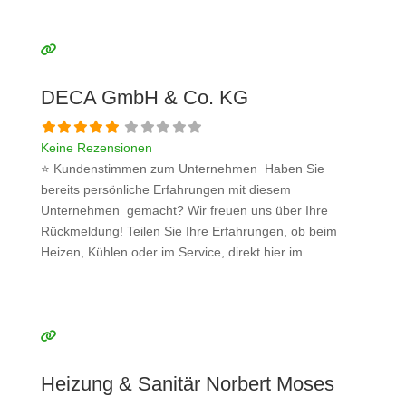
anderen Interessenten bei der Anbieterauswahl. Sollten
Sie eine kritische Meinung äußern, so geben Sie diese
bitte mit konkreten Details an und bleiben
Weiterlesen …
DECA GmbH & Co. KG
Keine Rezensionen
⭐ Kundenstimmen zum Unternehmen Haben Sie
bereits persönliche Erfahrungen mit diesem
Unternehmen gemacht? Wir freuen uns über Ihre
Rückmeldung! Teilen Sie Ihre Erfahrungen, ob beim
Heizen, Kühlen oder im Service, direkt hier im
Kommentarfeld. Ihre positiven Erfahrungen helfen
anderen Interessenten bei der Anbieterauswahl. Sollten
Sie eine kritische Meinung äußern, so geben Sie diese
bitte mit konkreten Details an und bleiben
Weiterlesen …
Heizung & Sanitär Norbert Moses