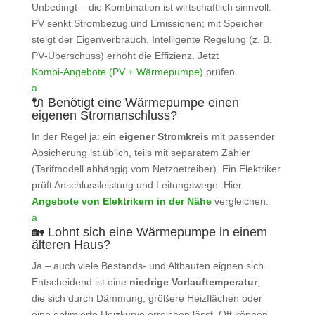
Unbedingt – die Kombination ist wirtschaftlich sinnvoll.
PV senkt Strombezug und Emissionen; mit Speicher
steigt der Eigenverbrauch. Intelligente Regelung (z. B.
PV‑Überschuss) erhöht die Effizienz. Jetzt
Kombi‑Angebote (PV + Wärmepumpe)
prüfen.
a
🔌 Benötigt eine Wärmepumpe einen
eigenen Stromanschluss?
In der Regel ja: ein
eigener Stromkreis
mit passender
Absicherung ist üblich, teils mit separatem Zähler
(Tarifmodell abhängig vom Netzbetreiber). Ein Elektriker
prüft Anschlussleistung und Leitungswege. Hier
Angebote von Elektrikern in der Nähe
vergleichen.
a
🏡 Lohnt sich eine Wärmepumpe in einem
älteren Haus?
Ja – auch viele Bestands- und Altbauten eignen sich.
Entscheidend ist eine
niedrige Vorlauftemperatur
,
die sich durch Dämmung, größere Heizflächen oder
eine optimierte Heizkurve erreichen lässt. Oft können