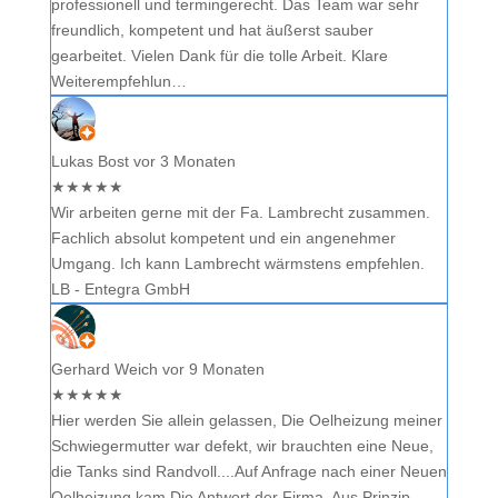
professionell und termingerecht. Das Team war sehr
freundlich, kompetent und hat äußerst sauber
gearbeitet. Vielen Dank für die tolle Arbeit. Klare
Weiterempfehlun…
Lukas Bost
vor 3 Monaten
★
★
★
★
★
Wir arbeiten gerne mit der Fa. Lambrecht zusammen.
Fachlich absolut kompetent und ein angenehmer
Umgang. Ich kann Lambrecht wärmstens empfehlen.
LB - Entegra GmbH
Gerhard Weich
vor 9 Monaten
★
★
★
★
★
Hier werden Sie allein gelassen, Die Oelheizung meiner
Schwiegermutter war defekt, wir brauchten eine Neue,
die Tanks sind Randvoll....Auf Anfrage nach einer Neuen
Oelheizung kam Die Antwort der Firma, Aus Prinzip