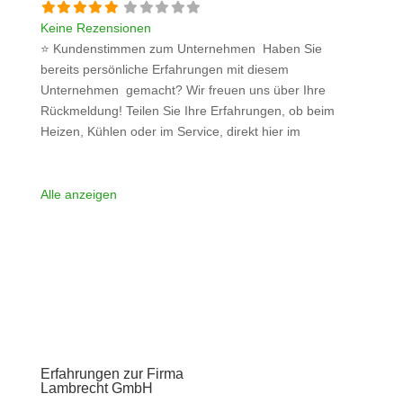
Keine Rezensionen
⭐ Kundenstimmen zum Unternehmen Haben Sie
bereits persönliche Erfahrungen mit diesem
Unternehmen gemacht? Wir freuen uns über Ihre
Rückmeldung! Teilen Sie Ihre Erfahrungen, ob beim
Heizen, Kühlen oder im Service, direkt hier im
Kommentarfeld. Ihre positiven Erfahrungen helfen
anderen Interessenten bei der Anbieterauswahl. Sollten
Sie eine kritische Meinung äußern, so geben Sie diese
Alle anzeigen
bitte mit konkreten Details an und bleiben
Weiterlesen …
Erfahrungen zur Firma
Lambrecht GmbH