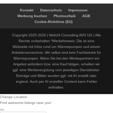
Kontakt
Datenschutz
Impressum
Werbung buchen
Photovoltaik
AGB
Cookie-Richtlinie (EU)
Copyright 2025-2026 | Web24 Consulting AVO UG | Alle
Rechte vorbehalten *Werbehinweis: Die ist eine
Webseite mit Infos rund um Wärmepumpen und einem
Anbieterverzeichnis. Wir selbst sind kein Fachbetrieb für
Wärmepumpen. Wenn Sie bei den Werbepartnern ein
Angebot anfordern bzw. eine Kauf tätigen, erhalten wir
ggf. eine Werbevergütung vom jeweiligen Dienstleister.
Einträge und Bilder wurden ggf. mit KI erstellt oder
ergänzt. Auch per KI erstellter Content kann Fehler
enthalten.
Change Location
Find awesome listings near you!