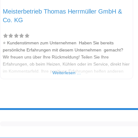
Meisterbetrieb Thomas Herrmüller GmbH &
Co. KG
⭐ Kundenstimmen zum Unternehmen Haben Sie bereits
persönliche Erfahrungen mit diesem Unternehmen gemacht?
Wir freuen uns über Ihre Rückmeldung! Teilen Sie Ihre
Erfahrungen, ob beim Heizen, Kühlen oder im Service, direkt hier
im Kommentarfeld. Ihre positiven Erfahrungen helfen anderen
Weiterlesen …
Interessenten bei der Anbieterauswahl. Sollten Sie eine kritische
Meinung äußern, so geben Sie diese bitte mit konkreten Details
an und bleiben