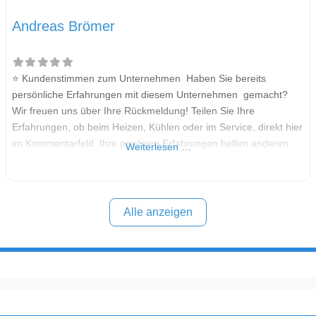
Andreas Brömer
⭐ Kundenstimmen zum Unternehmen Haben Sie bereits
persönliche Erfahrungen mit diesem Unternehmen gemacht?
Wir freuen uns über Ihre Rückmeldung! Teilen Sie Ihre
Erfahrungen, ob beim Heizen, Kühlen oder im Service, direkt hier
im Kommentarfeld. Ihre positiven Erfahrungen helfen anderen
Weiterlesen …
Interessenten bei der Anbieterauswahl. Sollten Sie eine kritische
Meinung äußern, so geben Sie diese bitte mit konkreten Details
an und bleiben
Alle anzeigen