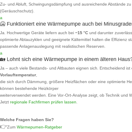
Zu‑ und Abluft, Schwingungsdämpfung und ausreichende Abstände z
(Geräuschschutz).
a
🥶 Funktioniert eine Wärmepumpe auch bei Minusgrad
Ja. Hochwertige Geräte liefern auch bei
−15 °C
und darunter zuverläss
optimierte Abtauzyklen und geeignete Kältemittel halten die Effizienz sta
passende Anlagenauslegung mit realistischen Reserven.
a
🏡 Lohnt sich eine Wärmepumpe in einem älteren Haus
Ja – auch viele Bestands- und Altbauten eignen sich. Entscheidend ist
Vorlauftemperatur
,
die sich durch Dämmung, größere Heizflächen oder eine optimierte Hei
können bestehende Heizkörper
weiterverwendet werden. Eine Vor-Ort‑Analyse zeigt, ob Technik und Wi
Jetzt
regionale Fachfirmen prüfen lassen
.
Welche Fragen haben Sie?
👉
Zum
Wärmepumen-Ratgeber