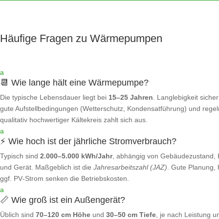
Häufige Fragen zu Wärmepumpen
a
📆 Wie lange hält eine Wärmepumpe?
Die typische Lebensdauer liegt bei
15–25 Jahren
. Langlebigkeit sicher
gute Aufstellbedingungen (Wetterschutz, Kondensatführung) und rege
qualitativ hochwertiger Kältekreis zahlt sich aus.
a
⚡ Wie hoch ist der jährliche Stromverbrauch?
Typisch sind
2.000–5.000 kWh/Jahr
, abhängig von Gebäudezustand, 
und Gerät. Maßgeblich ist die
Jahresarbeitszahl (JAZ)
. Gute Planung,
ggf. PV‑Strom senken die Betriebskosten.
a
📏 Wie groß ist ein Außengerät?
Üblich sind
70–120 cm Höhe
und
30–50 cm Tiefe
, je nach Leistung u