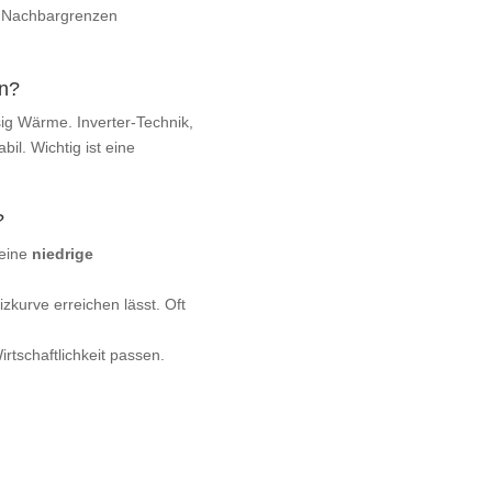
u Nachbargrenzen
en?
ig Wärme. Inverter‑Technik,
bil. Wichtig ist eine
?
 eine
niedrige
zkurve erreichen lässt. Oft
rtschaftlichkeit passen.