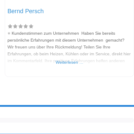
Bernd Persch
⭐ Kundenstimmen zum Unternehmen Haben Sie bereits
persönliche Erfahrungen mit diesem Unternehmen gemacht?
Wir freuen uns über Ihre Rückmeldung! Teilen Sie Ihre
Erfahrungen, ob beim Heizen, Kühlen oder im Service, direkt hier
im Kommentarfeld. Ihre positiven Erfahrungen helfen anderen
Weiterlesen …
Interessenten bei der Anbieterauswahl. Sollten Sie eine kritische
Meinung äußern, so geben Sie diese bitte mit konkreten Details
an und bleiben