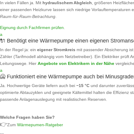
In vielen Fällen ja. Mit
hydraulischem Abgleich
, größeren Heizfläche
einer passenden Heizkurve lassen sich niedrige Vorlauftemperaturen err
Raum‑für‑Raum‑Betrachtung
.
Eignung durch Fachfirmen prüfen
.
a
🔌 Benötigt eine Wärmepumpe einen eigenen Stromans
In der Regel ja: ein
eigener Stromkreis
mit passender Absicherung ist 
Zähler (Tarifmodell abhängig vom Netzbetreiber). Ein Elektriker prüft 
Leitungswege. Hier
Angebote von Elektrikern in der Nähe
vergleich
a
🥶 Funktioniert eine Wärmepumpe auch bei Minusgrad
Ja. Hochwertige Geräte liefern auch bei
−15 °C
und darunter zuverläss
optimierte Abtauzyklen und geeignete Kältemittel halten die Effizienz sta
passende Anlagenauslegung mit realistischen Reserven.
Welche Fragen haben Sie?
👉
Zum
Wärmepumen-Ratgeber