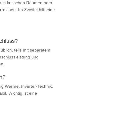
n in kritischen Räumen oder
eichen. Im Zweifel hilft eine
chluss?
üblich, teils mit separatem
Anschlussleistung und
en.
en?
ig Wärme. Inverter‑Technik,
bil. Wichtig ist eine