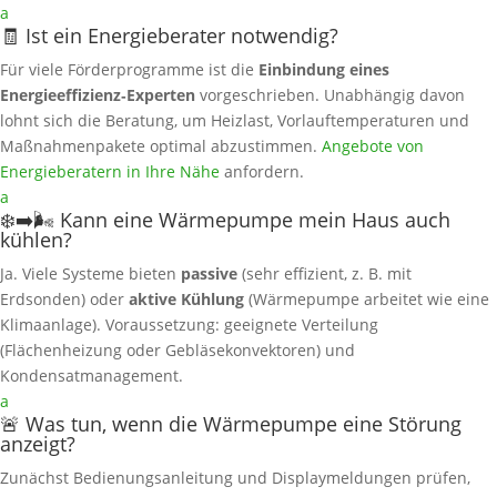
a
🧾 Ist ein Energieberater notwendig?
Für viele Förderprogramme ist die
Einbindung eines
Energieeffizienz‑Experten
vorgeschrieben. Unabhängig davon
lohnt sich die Beratung, um Heizlast, Vorlauftemperaturen und
Maßnahmenpakete optimal abzustimmen.
Angebote von
Energieberatern in Ihre Nähe
anfordern.
a
❄️➡️🌬️ Kann eine Wärmepumpe mein Haus auch
kühlen?
Ja. Viele Systeme bieten
passive
(sehr effizient, z. B. mit
Erdsonden) oder
aktive Kühlung
(Wärmepumpe arbeitet wie eine
Klimaanlage). Voraussetzung: geeignete Verteilung
(Flächenheizung oder Gebläsekonvektoren) und
Kondensatmanagement.
a
🚨 Was tun, wenn die Wärmepumpe eine Störung
anzeigt?
Zunächst Bedienungsanleitung und Displaymeldungen prüfen,