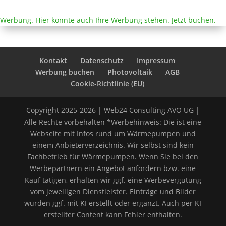
Werbung. Hier könnte auch Ihre Werbung stehen. Jetzt buchen.
Kontakt
Datenschutz
Impressum
Werbung buchen
Photovoltaik
AGB
Cookie-Richtlinie (EU)
Copyright 2025-2026 | Web24 Consulting AVO UG |
Alle Rechte vorbehalten *Werbehinweis: Die ist eine
Webseite mit Infos rund um Wärmepumpen und
einem Anbieterverzeichnis. Wir selbst sind kein
Fachbetrieb für Wärmepumpen. Wenn Sie bei den
Werbepartnern ein Angebot anfordern bzw. eine
Kauf tätigen, erhalten wir ggf. eine Werbevergütung
vom jeweiligen Dienstleister. Einträge und Bilder
wurden ggf. mit KI erstellt oder ergänzt. Auch per KI
erstellter Content kann Fehler enthalten.