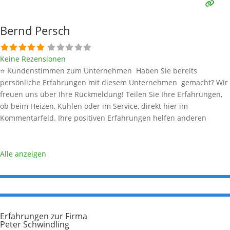
und bleiben
Weiterlesen …
Bernd Persch
Keine Rezensionen
⭐ Kundenstimmen zum Unternehmen Haben Sie bereits
persönliche Erfahrungen mit diesem Unternehmen gemacht? Wir
freuen uns über Ihre Rückmeldung! Teilen Sie Ihre Erfahrungen,
ob beim Heizen, Kühlen oder im Service, direkt hier im
Kommentarfeld. Ihre positiven Erfahrungen helfen anderen
Interessenten bei der Anbieterauswahl. Sollten Sie eine kritische
Meinung äußern, so geben Sie diese bitte mit konkreten Details an
und bleiben
Weiterlesen …
Alle anzeigen
Erfahrungen zur Firma
Peter Schwindling