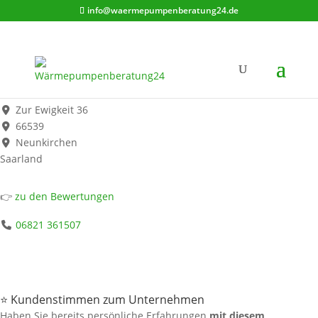
info@waermepumpenberatung24.de
Peter Schwindling
Werbung*
Zur Ewigkeit 36
66539
Neunkirchen
Saarland
👉
zu den Bewertungen
06821 361507
⭐ Kundenstimmen zum Unternehmen
Haben Sie bereits persönliche Erfahrungen
mit diesem