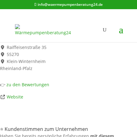
info@waermepumpenberatung24.de
KEK Kälte-Elektro-Klima Anlagenbau + Service e.K.
Werbung*
Raiffeisenstraße 35
55270
Klein-Winternheim
Rheinland-Pfalz
👉
zu den Bewertungen
Website
⭐ Kundenstimmen zum Unternehmen
Haben Sie bereits persönliche Erfahrungen
mit diesem