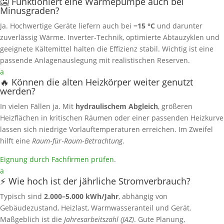
🥶 Funktioniert eine Wärmepumpe auch bei
Minusgraden?
Ja. Hochwertige Geräte liefern auch bei
−15 °C
und darunter
zuverlässig Wärme. Inverter‑Technik, optimierte Abtauzyklen und
geeignete Kältemittel halten die Effizienz stabil. Wichtig ist eine
passende Anlagenauslegung mit realistischen Reserven.
a
🔥 Können die alten Heizkörper weiter genutzt
werden?
In vielen Fällen ja. Mit
hydraulischem Abgleich
, größeren
Heizflächen in kritischen Räumen oder einer passenden Heizkurve
lassen sich niedrige Vorlauftemperaturen erreichen. Im Zweifel
hilft eine
Raum‑für‑Raum‑Betrachtung
.
Eignung durch Fachfirmen prüfen
.
a
⚡ Wie hoch ist der jährliche Stromverbrauch?
Typisch sind
2.000–5.000 kWh/Jahr
, abhängig von
Gebäudezustand, Heizlast, Warmwasseranteil und Gerät.
Maßgeblich ist die
Jahresarbeitszahl (JAZ)
. Gute Planung,