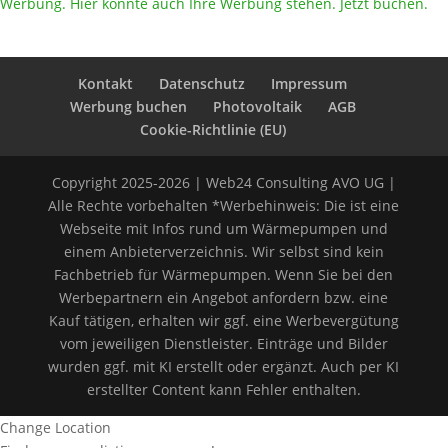
Werbung. Hier könnte auch Ihre Werbung stehen. Jetzt buchen.
Kontakt
Datenschutz
Impressum
Werbung buchen
Photovoltaik
AGB
Cookie-Richtlinie (EU)
Copyright 2025-2026 | Web24 Consulting AVO UG |
Alle Rechte vorbehalten *Werbehinweis: Die ist eine
Webseite mit Infos rund um Wärmepumpen und
einem Anbieterverzeichnis. Wir selbst sind kein
Fachbetrieb für Wärmepumpen. Wenn Sie bei den
Werbepartnern ein Angebot anfordern bzw. eine
Kauf tätigen, erhalten wir ggf. eine Werbevergütung
vom jeweiligen Dienstleister. Einträge und Bilder
wurden ggf. mit KI erstellt oder ergänzt. Auch per KI
erstellter Content kann Fehler enthalten.
Change Location