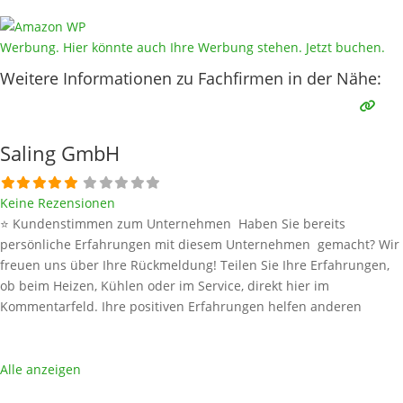
Werbung. Hier könnte auch Ihre Werbung stehen. Jetzt buchen.
Weitere Informationen zu Fachfirmen in der Nähe:
Saling GmbH
Keine Rezensionen
⭐ Kundenstimmen zum Unternehmen Haben Sie bereits
persönliche Erfahrungen mit diesem Unternehmen gemacht? Wir
freuen uns über Ihre Rückmeldung! Teilen Sie Ihre Erfahrungen,
ob beim Heizen, Kühlen oder im Service, direkt hier im
Kommentarfeld. Ihre positiven Erfahrungen helfen anderen
Interessenten bei der Anbieterauswahl. Sollten Sie eine kritische
Meinung äußern, so geben Sie diese bitte mit konkreten Details an
und bleiben
Weiterlesen …
Alle anzeigen