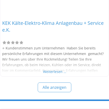
KEK Kälte-Elektro-Klima Anlagenbau + Service
e.K.
⭐ Kundenstimmen zum Unternehmen Haben Sie bereits
persönliche Erfahrungen mit diesem Unternehmen gemacht?
Wir freuen uns über Ihre Rückmeldung! Teilen Sie Ihre
Erfahrungen, ob beim Heizen, Kühlen oder im Service, direkt
hier im Kommentarfeld. Ihre positiven Erfahrungen helfen
Weiterlesen …
anderen Interessenten bei der Anbieterauswahl. Sollten Sie
eine kritische Meinung äußern, so geben Sie diese bitte mit
Alle anzeigen
konkreten Details an und bleiben