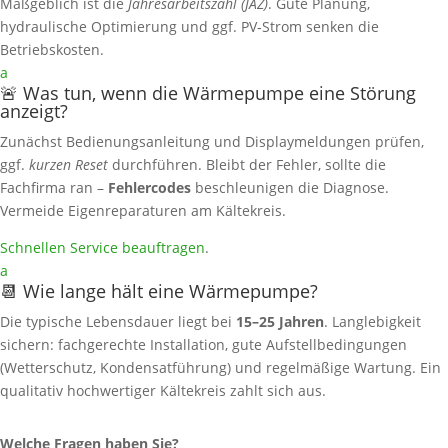
Maßgeblich ist die
Jahresarbeitszahl (JAZ)
. Gute Planung,
hydraulische Optimierung und ggf. PV‑Strom senken die
Betriebskosten.
a
🚨 Was tun, wenn die Wärmepumpe eine Störung
anzeigt?
Zunächst Bedienungsanleitung und Displaymeldungen prüfen,
ggf.
kurzen Reset
durchführen. Bleibt der Fehler, sollte die
Fachfirma ran –
Fehlercodes
beschleunigen die Diagnose.
Vermeide Eigenreparaturen am Kältekreis.
Schnellen Service beauftragen
.
a
📆 Wie lange hält eine Wärmepumpe?
Die typische Lebensdauer liegt bei
15–25 Jahren
. Langlebigkeit
sichern: fachgerechte Installation, gute Aufstellbedingungen
(Wetterschutz, Kondensatführung) und regelmäßige Wartung. Ein
qualitativ hochwertiger Kältekreis zahlt sich aus.
Welche Fragen haben Sie?