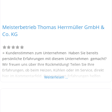
Meisterbetrieb Thomas Herrmüller GmbH &
Co. KG
⭐ Kundenstimmen zum Unternehmen Haben Sie bereits
persönliche Erfahrungen mit diesem Unternehmen gemacht?
Wir freuen uns über Ihre Rückmeldung! Teilen Sie Ihre
Erfahrungen, ob beim Heizen, Kühlen oder im Service, direkt
hier im Kommentarfeld. Ihre positiven Erfahrungen helfen
Weiterlesen …
anderen Interessenten bei der Anbieterauswahl. Sollten Sie
eine kritische Meinung äußern, so geben Sie diese bitte mit
konkreten Details an und bleiben