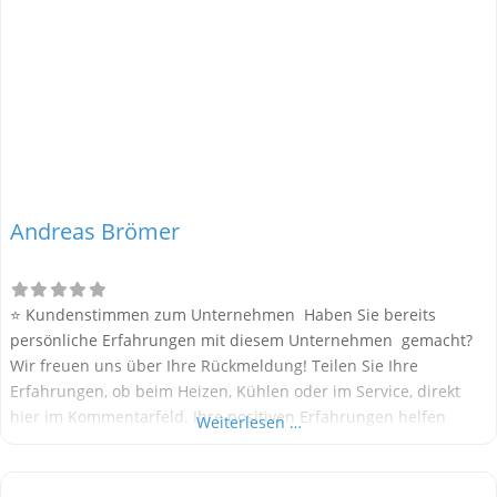
Andreas Brömer
⭐ Kundenstimmen zum Unternehmen Haben Sie bereits
persönliche Erfahrungen mit diesem Unternehmen gemacht?
Wir freuen uns über Ihre Rückmeldung! Teilen Sie Ihre
Erfahrungen, ob beim Heizen, Kühlen oder im Service, direkt
hier im Kommentarfeld. Ihre positiven Erfahrungen helfen
Weiterlesen …
anderen Interessenten bei der Anbieterauswahl. Sollten Sie
eine kritische Meinung äußern, so geben Sie diese bitte mit
konkreten Details an und bleiben