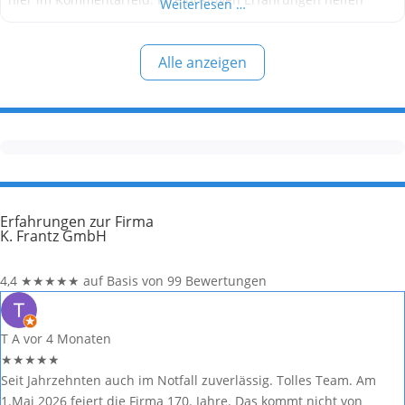
Weiterlesen …
anderen Interessenten bei der Anbieterauswahl. Sollten Sie
eine kritische Meinung äußern, so geben Sie diese bitte mit
Alle anzeigen
konkreten Details an und bleiben
Erfahrungen zur Firma
K. Frantz GmbH
4,4
★
★
★
★
★
auf Basis von 99 Bewertungen
T A
vor 4 Monaten
★
★
★
★
★
Seit Jahrzehnten auch im Notfall zuverlässig. Tolles Team. Am
1.Mai 2026 feiert die Firma 170. Jahre. Das kommt nicht von