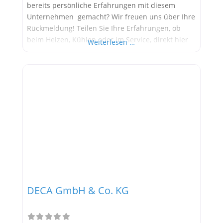
bereits persönliche Erfahrungen mit diesem
Unternehmen gemacht? Wir freuen uns über Ihre
Rückmeldung! Teilen Sie Ihre Erfahrungen, ob
beim Heizen, Kühlen oder im Service, direkt hier
Weiterlesen …
im Kommentarfeld. Ihre positiven Erfahrungen
helfen anderen Interessenten bei der
Anbieterauswahl. Sollten Sie eine kritische
Meinung äußern, so geben Sie diese bitte mit
konkreten Details an und bleiben
DECA GmbH & Co. KG