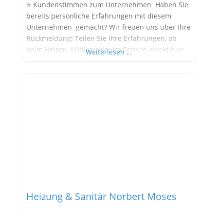
⭐ Kundenstimmen zum Unternehmen Haben Sie
bereits persönliche Erfahrungen mit diesem
Unternehmen gemacht? Wir freuen uns über Ihre
Rückmeldung! Teilen Sie Ihre Erfahrungen, ob
beim Heizen, Kühlen oder im Service, direkt hier
Weiterlesen …
im Kommentarfeld. Ihre positiven Erfahrungen
helfen anderen Interessenten bei der
Anbieterauswahl. Sollten Sie eine kritische
Meinung äußern, so geben Sie diese bitte mit
konkreten Details an und bleiben
Heizung & Sanitär Norbert Moses