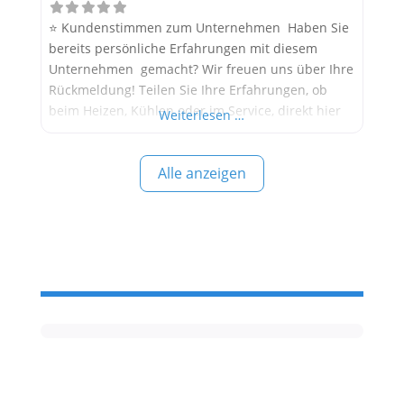
⭐ Kundenstimmen zum Unternehmen Haben Sie
bereits persönliche Erfahrungen mit diesem
Unternehmen gemacht? Wir freuen uns über Ihre
Rückmeldung! Teilen Sie Ihre Erfahrungen, ob
beim Heizen, Kühlen oder im Service, direkt hier
Weiterlesen …
im Kommentarfeld. Ihre positiven Erfahrungen
helfen anderen Interessenten bei der
Alle anzeigen
Anbieterauswahl. Sollten Sie eine kritische
Meinung äußern, so geben Sie diese bitte mit
konkreten Details an und bleiben