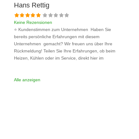
Hans Rettig
Keine Rezensionen
⭐ Kundenstimmen zum Unternehmen Haben Sie
bereits persönliche Erfahrungen mit diesem
Unternehmen gemacht? Wir freuen uns über Ihre
Rückmeldung! Teilen Sie Ihre Erfahrungen, ob beim
Heizen, Kühlen oder im Service, direkt hier im
Kommentarfeld. Ihre positiven Erfahrungen helfen
anderen Interessenten bei der Anbieterauswahl. Sollten
Sie eine kritische Meinung äußern, so geben Sie diese
Alle anzeigen
bitte mit konkreten Details an und bleiben
Weiterlesen …