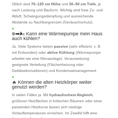
Üblich sind
70–120 cm Höhe
und
30–50 cm Tiefe
, je
nach Leistung und Bauform. Wichtig sind freie Zu‑ und
Abluft, Schwingungsdämpfung und ausreichende
Abstände zu Nachbargrenzen (Geräuschschutz).
a
❄️➡️🌬️ Kann eine Wärmepumpe mein Haus
auch kühlen?
Ja. Viele Systeme bieten
passive
(sehr effizient, z. B.
mit Erdsonden) oder
aktive Kühlung
(Wärmepumpe
arbeitet wie eine Klimaanlage). Voraussetzung:
geeignete Verteilung (Flächenheizung oder
Gebläsekonvektoren) und Kondensatmanagement.
a
🔥 Können die alten Heizkörper weiter
genutzt werden?
In vielen Fällen ja. Mit
hydraulischem Abgleich
,
größeren Heizflächen in kritischen Räumen oder einer
passenden Heizkurve lassen sich niedrige
Vorlauftemperaturen erreichen. Im Zweifel hilft eine