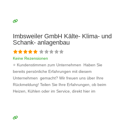
Kommentarfeld. Ihre positiven Erfahrungen helfen
anderen Interessenten bei der Anbieterauswahl. Sollten
Sie eine kritische Meinung äußern, so geben Sie diese
bitte mit konkreten Details an und bleiben
Weiterlesen …
Imbsweiler GmbH Kälte- Klima- und
Schank- anlagenbau
Keine Rezensionen
⭐ Kundenstimmen zum Unternehmen Haben Sie
bereits persönliche Erfahrungen mit diesem
Unternehmen gemacht? Wir freuen uns über Ihre
Rückmeldung! Teilen Sie Ihre Erfahrungen, ob beim
Heizen, Kühlen oder im Service, direkt hier im
Kommentarfeld. Ihre positiven Erfahrungen helfen
anderen Interessenten bei der Anbieterauswahl. Sollten
Sie eine kritische Meinung äußern, so geben Sie diese
bitte mit konkreten Details an und bleiben
Weiterlesen …