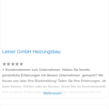
Leiner GmbH Heizungsbau
⭐ Kundenstimmen zum Unternehmen Haben Sie bereits
persönliche Erfahrungen mit diesem Unternehmen gemacht? Wir
freuen uns über Ihre Rückmeldung! Teilen Sie Ihre Erfahrungen, ob
beim Heizen, Kühlen oder im Service, direkt hier im Kommentarfeld.
Ihre positiven Erfahrungen helfen anderen Interessenten bei der
Weiterlesen …
Anbieterauswahl. Sollten Sie eine kritische Meinung äußern, so
geben Sie diese bitte mit konkreten Details an und bleiben