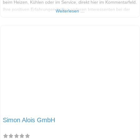
beim Heizen, Kühlen oder im Service, direkt hier im Kommentarfeld.
Ihre positiven Erfahrungen helfen anderen Interessenten bei der
Weiterlesen …
Anbieterauswahl. Sollten Sie eine kritische Meinung äußern, so
geben Sie diese bitte mit konkreten Details an und bleiben
Simon Alois GmbH