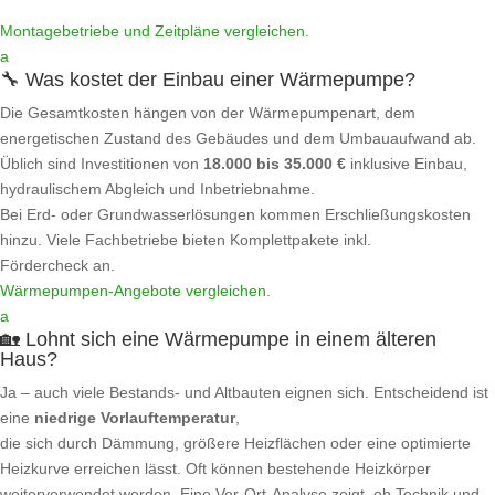
Montagebetriebe und Zeitpläne vergleichen
.
a
🔧 Was kostet der Einbau einer Wärmepumpe?
Die Gesamtkosten hängen von der Wärmepumpenart, dem
energetischen Zustand des Gebäudes und dem Umbauaufwand ab.
Üblich sind Investitionen von
18.000 bis 35.000 €
inklusive Einbau,
hydraulischem Abgleich und Inbetriebnahme.
Bei Erd- oder Grundwasserlösungen kommen Erschließungskosten
hinzu. Viele Fachbetriebe bieten Komplettpakete inkl.
Fördercheck an.
Wärmepumpen‑Angebote vergleichen
.
a
🏡 Lohnt sich eine Wärmepumpe in einem älteren
Haus?
Ja – auch viele Bestands- und Altbauten eignen sich. Entscheidend ist
eine
niedrige Vorlauftemperatur
,
die sich durch Dämmung, größere Heizflächen oder eine optimierte
Heizkurve erreichen lässt. Oft können bestehende Heizkörper
weiterverwendet werden. Eine Vor-Ort‑Analyse zeigt, ob Technik und