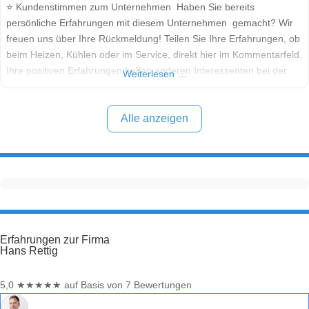
⭐ Kundenstimmen zum Unternehmen Haben Sie bereits
persönliche Erfahrungen mit diesem Unternehmen gemacht? Wir
freuen uns über Ihre Rückmeldung! Teilen Sie Ihre Erfahrungen, ob
beim Heizen, Kühlen oder im Service, direkt hier im Kommentarfeld.
Ihre positiven Erfahrungen helfen anderen Interessenten bei der
Weiterlesen …
Anbieterauswahl. Sollten Sie eine kritische Meinung äußern, so
geben Sie diese bitte mit konkreten Details an und bleiben
Alle anzeigen
Erfahrungen zur Firma
Hans Rettig
5,0
★
★
★
★
★
auf Basis von 7 Bewertungen