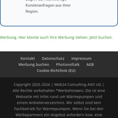
Kundenanfragen aus Ihrer
Region.
Werbung. Hier könnte auch Ihre Werbung stehen. Jetzt buchen.
Kontakt
Datenschutz
Impressum
Werbung buchen
Photovoltaik
AGB
Cookie-Richtlinie (EU)
Copyright 2025-2026 | Web24 Consulting AVO UG |
Alle Rechte vorbehalten *Werbehinweis: Die ist eine
Webseite mit Infos rund um Wärmepumpen und
einem Anbieterverzeichnis. Wir selbst sind kein
Fachbetrieb für Wärmepumpen. Wenn Sie bei den
Werbepartnern ein Angebot anfordern bzw. eine