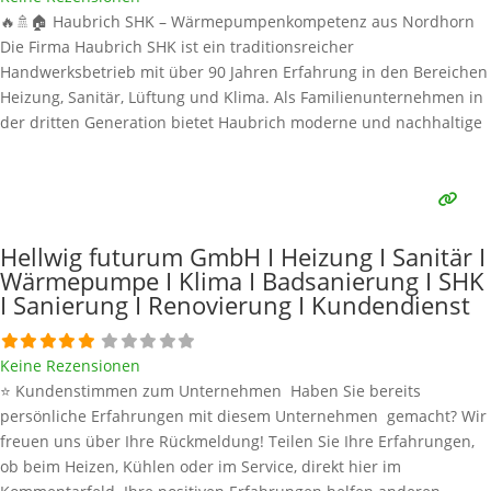
🔥🚿🏠 Haubrich SHK – Wärmepumpenkompetenz aus Nordhorn
Die Firma Haubrich SHK ist ein traditionsreicher
Handwerksbetrieb mit über 90 Jahren Erfahrung in den Bereichen
Heizung, Sanitär, Lüftung und Klima. Als Familienunternehmen in
der dritten Generation bietet Haubrich moderne und nachhaltige
Lösungen – darunter auch Wärmepumpen für energieeffizientes
Heizen und Warmwasserbereitung. Alle Informationen stammen
aus öffentlich verfügbaren Quellen. Wärmepumpen-Marken und
technische Daten
Weiterlesen …
Hellwig futurum GmbH I Heizung I Sanitär I
Wärmepumpe I Klima I Badsanierung I SHK
I Sanierung I Renovierung I Kundendienst
Keine Rezensionen
⭐ Kundenstimmen zum Unternehmen Haben Sie bereits
persönliche Erfahrungen mit diesem Unternehmen gemacht? Wir
freuen uns über Ihre Rückmeldung! Teilen Sie Ihre Erfahrungen,
ob beim Heizen, Kühlen oder im Service, direkt hier im