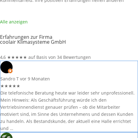
Kommentarfeld. Ihre positiven Erfahrungen helfen anderen
Interessenten bei der Anbieterauswahl. Sollten Sie eine kritische
Meinung äußern, so geben Sie diese bitte mit konkreten Details an
und bleiben
Weiterlesen …
Alle anzeigen
Erfahrungen zur Firma
coolair Klimasysteme GmbH
4,6
★
★
★
★
★
auf Basis von 34 Bewertungen
Sandro T
vor 9 Monaten
★
★
★
★
★
Die telefonische Beratung heute war leider sehr unprofessionell.
Mein Hinweis: Als Geschäftsführung würde ich den
Vertriebsinnendienst genauer prüfen – ob die Mitarbeiter
motiviert sind, im Sinne des Unternehmens und dessen Kunden
zu handeln. Als Bestandskunde, der aktuell eine Halle errichtet
und …