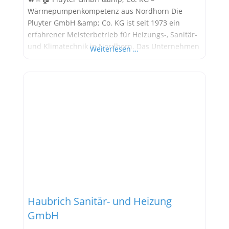
Wärmepumpenkompetenz aus Nordhorn Die
Pluyter GmbH &amp; Co. KG ist seit 1973 ein
erfahrener Meisterbetrieb für Heizungs-, Sanitär-
und Klimatechnik in Nordhorn. Das Unternehmen
Weiterlesen …
steht für Qualität, Zuverlässigkeit und moderne
Lösungen – insbesondere im Bereich erneuerbare
Energien wie Wärmepumpen, Solarthermie und
Biomasse. Alle Informationen stammen aus
öffentlich verfügbaren Quellen. Wärmepumpen-
Marken bei Pluyter GmbH
Haubrich Sanitär- und Heizung
GmbH