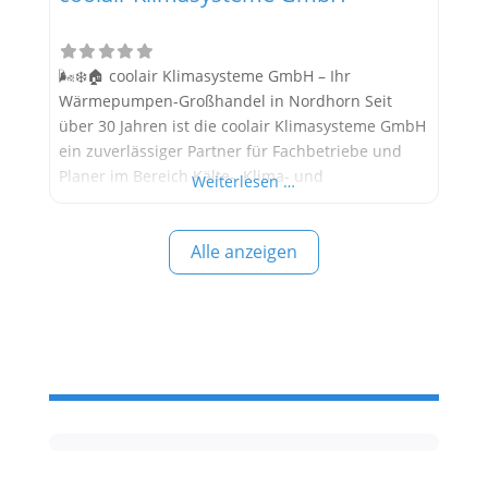
🌬️❄️🏠 coolair Klimasysteme GmbH – Ihr
Wärmepumpen-Großhandel in Nordhorn Seit
über 30 Jahren ist die coolair Klimasysteme GmbH
ein zuverlässiger Partner für Fachbetriebe und
Planer im Bereich Kälte-, Klima- und
Weiterlesen …
Wärmepumpentechnik. Als Großhändler bietet
das Unternehmen nicht nur hochwertige
Alle anzeigen
Produkte, sondern auch technische Beratung,
Planungshilfe und Support für die Umsetzung
energieeffizienter Lösungen. Alle Informationen
stammen aus öffentlich verfügbaren Quellen.
Wärmepumpen-Marken