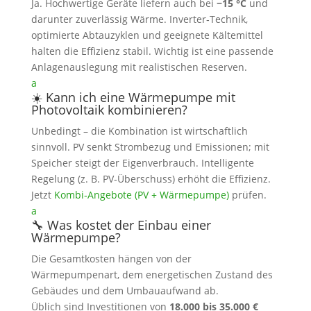
Ja. Hochwertige Geräte liefern auch bei
−15 °C
und
darunter zuverlässig Wärme. Inverter‑Technik,
optimierte Abtauzyklen und geeignete Kältemittel
halten die Effizienz stabil. Wichtig ist eine passende
Anlagenauslegung mit realistischen Reserven.
a
☀️ Kann ich eine Wärmepumpe mit
Photovoltaik kombinieren?
Unbedingt – die Kombination ist wirtschaftlich
sinnvoll. PV senkt Strombezug und Emissionen; mit
Speicher steigt der Eigenverbrauch. Intelligente
Regelung (z. B. PV‑Überschuss) erhöht die Effizienz.
Jetzt
Kombi‑Angebote (PV + Wärmepumpe)
prüfen.
a
🔧 Was kostet der Einbau einer
Wärmepumpe?
Die Gesamtkosten hängen von der
Wärmepumpenart, dem energetischen Zustand des
Gebäudes und dem Umbauaufwand ab.
Üblich sind Investitionen von
18.000 bis 35.000 €