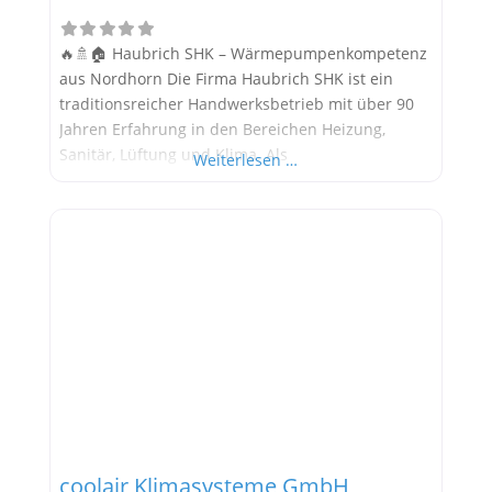
🔥🚿🏠 Haubrich SHK – Wärmepumpenkompetenz
aus Nordhorn Die Firma Haubrich SHK ist ein
traditionsreicher Handwerksbetrieb mit über 90
Jahren Erfahrung in den Bereichen Heizung,
Sanitär, Lüftung und Klima. Als
Weiterlesen …
Familienunternehmen in der dritten Generation
bietet Haubrich moderne und nachhaltige
Lösungen – darunter auch Wärmepumpen für
energieeffizientes Heizen und
Warmwasserbereitung. Alle Informationen
stammen aus öffentlich verfügbaren Quellen.
Wärmepumpen-Marken und technische Daten
coolair Klimasysteme GmbH