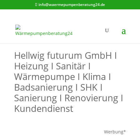
info@waermepumpenberatung24.de
Hellwig futurum GmbH I
Heizung I Sanitär I
Wärmepumpe I Klima I
Badsanierung I SHK I
Sanierung I Renovierung I
Kundendienst
Werbung*