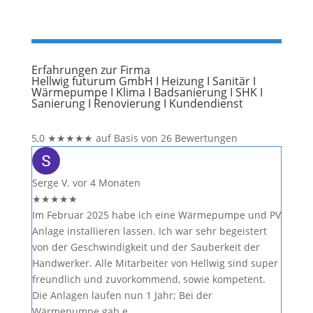
Erfahrungen zur Firma
Hellwig futurum GmbH I Heizung I Sanitär I
Wärmepumpe I Klima I Badsanierung I SHK I
Sanierung I Renovierung I Kundendienst
5,0
★
★
★
★
★
auf Basis von 26 Bewertungen
Serge V.
vor 4 Monaten
★
★
★
★
★
Im Februar 2025 habe ich eine Wärmepumpe und PV
Anlage installieren lassen. Ich war sehr begeistert
von der Geschwindigkeit und der Sauberkeit der
Handwerker. Alle Mitarbeiter von Hellwig sind super
freundlich und zuvorkommend, sowie kompetent.
Die Anlagen laufen nun 1 Jahr; Bei der
Wärmepumpe gab e…