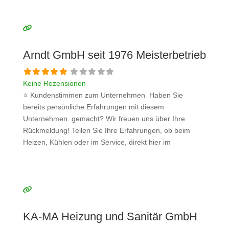
anderen Interessenten bei der Anbieterauswahl. Sollten
Sie eine kritische Meinung äußern, so geben Sie diese
bitte mit konkreten Details an und bleiben
Weiterlesen …
Arndt GmbH seit 1976 Meisterbetrieb
Keine Rezensionen
⭐ Kundenstimmen zum Unternehmen Haben Sie
bereits persönliche Erfahrungen mit diesem
Unternehmen gemacht? Wir freuen uns über Ihre
Rückmeldung! Teilen Sie Ihre Erfahrungen, ob beim
Heizen, Kühlen oder im Service, direkt hier im
Kommentarfeld. Ihre positiven Erfahrungen helfen
anderen Interessenten bei der Anbieterauswahl. Sollten
Sie eine kritische Meinung äußern, so geben Sie diese
bitte mit konkreten Details an und bleiben
Weiterlesen …
KA-MA Heizung und Sanitär GmbH