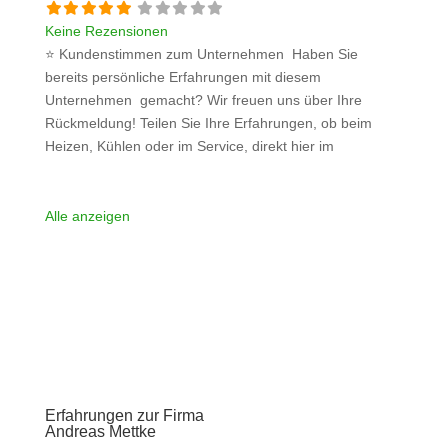
Keine Rezensionen
⭐ Kundenstimmen zum Unternehmen Haben Sie
bereits persönliche Erfahrungen mit diesem
Unternehmen gemacht? Wir freuen uns über Ihre
Rückmeldung! Teilen Sie Ihre Erfahrungen, ob beim
Heizen, Kühlen oder im Service, direkt hier im
Kommentarfeld. Ihre positiven Erfahrungen helfen
anderen Interessenten bei der Anbieterauswahl. Sollten
Sie eine kritische Meinung äußern, so geben Sie diese
Alle anzeigen
bitte mit konkreten Details an und bleiben
Weiterlesen …
Erfahrungen zur Firma
Andreas Mettke