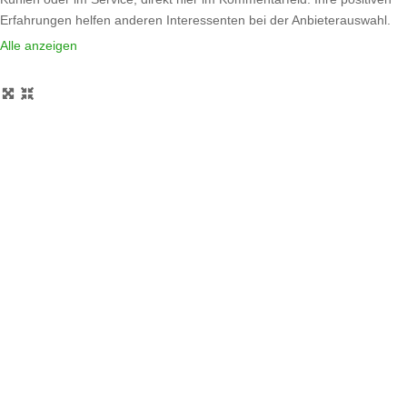
Erfahrungen helfen anderen Interessenten bei der Anbieterauswahl.
Sollten Sie eine kritische Meinung äußern, so geben Sie diese bitte mit
Alle anzeigen
konkreten Details an und bleiben
Weiterlesen …