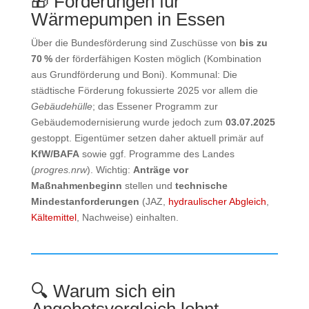
🎁 Förderungen für
Wärmepumpen in Essen
Über die Bundesförderung sind Zuschüsse von
bis zu
70 %
der förderfähigen Kosten möglich (Kombination
aus Grundförderung und Boni). Kommunal: Die
städtische Förderung fokussierte 2025 vor allem die
Gebäudehülle
; das Essener Programm zur
Gebäudemodernisierung wurde jedoch zum
03.07.2025
gestoppt. Eigentümer setzen daher aktuell primär auf
KfW/BAFA
sowie ggf. Programme des Landes
(
progres.nrw
). Wichtig:
Anträge vor
Maßnahmenbeginn
stellen und
technische
Mindestanforderungen
(JAZ,
hydraulischer Abgleich
,
Kältemittel
, Nachweise) einhalten.
🔍 Warum sich ein
Angebotsvergleich lohnt