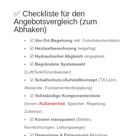
✅ Checkliste für den
Angebotsvergleich (zum
Abhaken)
☑️
Vor‑Ort‑Begehung
inkl. Fotodokumentation
☑️
Heizlastberechnung
beigefügt
☑️
Hydraulischer Abgleich
eingeplant
☑️
Begründete Systemwahl
(Luft/Sole/Grundwasser)
☑️
Schallschutz-/Aufstellkonzept
(TA Lärm,
Abstände, Fundamententkopplung)
☑️
Vollständige Komponentenliste
(Innen-/
Außeneinheit
, Speicher, Regelung,
Zubehör)
☑️
Kosten transparent
(Elektro,
Kernbohrungen, Leitungswege)
☑️
Demontage & Entsorgung
Altanlage