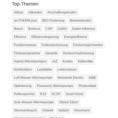
Top-Themen
Altbau
Altbauten
Anschaffungskosten
aroTHERM plus
BEG Förderung
Betriebskosten
Bosch
Buderus
COP
Daikin
Daikin Altherma
Effizienz
Effizienzsteigerung
Energieeffizienz
Funktionsweise
Fußbodenheizung
Fördermöglichkeiten
Förderprogramme
Garantie
Geräuschoptimierung
Hybrid-Wärmepumpen
JAZ
Kosten
Kältemittel
Kühlfunktion
Lautstärke
Lebensdauer
Luft-Wasser-Wärmepumpe
Mitsubishi Electric
NIBE
Optimierung
Panasonic Wärmepumpe
Photovoltaik
Pufferspeicher
R32
SCOP
Smart Home
Sole-Wasser-Wärmepumpe
Stiebel Eltron
Stromverbrauch
Umwelt
Vaillant
Viessmann