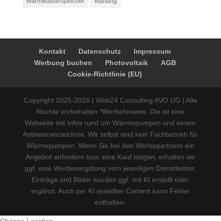
Warmwasserspeicher
Wartung
Kontakt
Datenschutz
Impressum
Werbung buchen
Photovoltaik
AGB
Cookie-Richtlinie (EU)
Copyright 2025-2026 | Web24 Consulting AVO UG | Alle
Rechte vorbehalten *Werbehinweis: Die ist eine
Webseite mit Infos rund um Wärmepumpen und einem
Anbieterverzeichnis. Wir selbst sind kein Fachbetrieb für
Wärmepumpen. Wenn Sie bei den Werbepartnern ein
Angebot anfordern bzw. eine Kauf tätigen, erhalten wir
ggf. eine Werbevergütung vom jeweiligen Dienstleister.
Einträge und Bilder wurden ggf. mit KI erstellt oder
ergänzt. Auch per KI erstellter Content kann Fehler
enthalten.