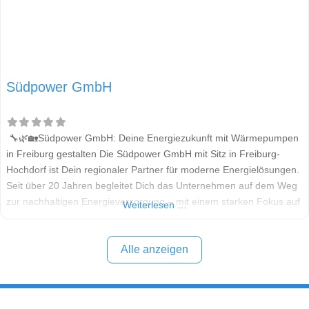
Südpower GmbH
🔧🌿🏡Südpower GmbH: Deine Energiezukunft mit Wärmepumpen
in Freiburg gestalten Die Südpower GmbH mit Sitz in Freiburg-
Hochdorf ist Dein regionaler Partner für moderne Energielösungen.
Seit über 20 Jahren begleitet Dich das Unternehmen auf dem Weg
zur nachhaltigen Energieversorgung – mit einem starken Fokus auf
Weiterlesen …
Wärmepumpen, Photovoltaik, Batteriespeicher und E-Mobilität. Alle
Informationen in diesem Beitrag stammen aus öffentlich
zugänglichen Quellen. Welche Wärmepumpen
Alle anzeigen