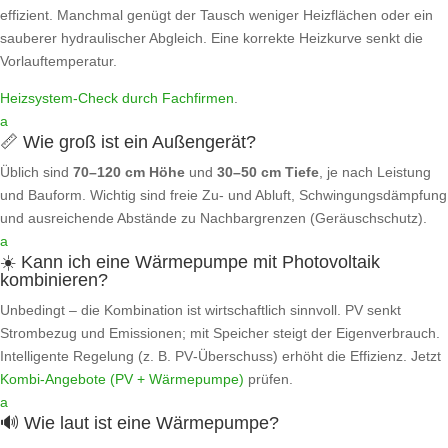
effizient. Manchmal genügt der Tausch weniger Heizflächen oder ein
sauberer hydraulischer Abgleich. Eine korrekte Heizkurve senkt die
Vorlauftemperatur.
Heizsystem‑Check durch Fachfirmen
.
a
📏 Wie groß ist ein Außengerät?
Üblich sind
70–120 cm Höhe
und
30–50 cm Tiefe
, je nach Leistung
und Bauform. Wichtig sind freie Zu‑ und Abluft, Schwingungsdämpfung
und ausreichende Abstände zu Nachbargrenzen (Geräuschschutz).
a
☀️ Kann ich eine Wärmepumpe mit Photovoltaik
kombinieren?
Unbedingt – die Kombination ist wirtschaftlich sinnvoll. PV senkt
Strombezug und Emissionen; mit Speicher steigt der Eigenverbrauch.
Intelligente Regelung (z. B. PV‑Überschuss) erhöht die Effizienz. Jetzt
Kombi‑Angebote (PV + Wärmepumpe)
prüfen.
a
🔊 Wie laut ist eine Wärmepumpe?