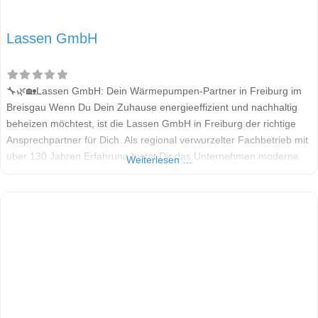
Lassen GmbH
🔧🌿🏡Lassen GmbH: Dein Wärmepumpen-Partner in Freiburg im
Breisgau Wenn Du Dein Zuhause energieeffizient und nachhaltig
beheizen möchtest, ist die Lassen GmbH in Freiburg der richtige
Ansprechpartner für Dich. Als regional verwurzelter Fachbetrieb mit
über 130 Jahren Erfahrung bietet Dir das Unternehmen moderne
Weiterlesen …
Heizlösungen – insbesondere mit Wärmepumpen – für Alt- und
Neubauten. Alle Informationen in diesem Beitrag stammen aus
öffentlich