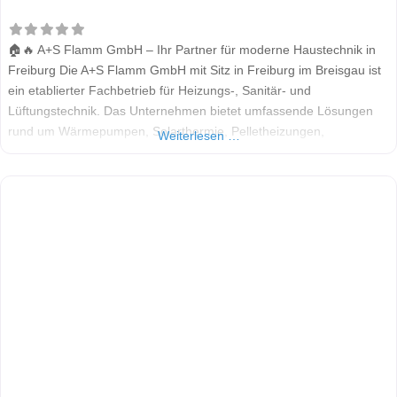
🏠🔥 A+S Flamm GmbH – Ihr Partner für moderne Haustechnik in
Freiburg Die A+S Flamm GmbH mit Sitz in Freiburg im Breisgau ist
ein etablierter Fachbetrieb für Heizungs-, Sanitär- und
Lüftungstechnik. Das Unternehmen bietet umfassende Lösungen
rund um Wärmepumpen, Solarthermie, Pelletheizungen,
Weiterlesen …
Badsanierung und Wohnraumlüftung. Als Teil der „Meister der
Elemente“-Initiative steht A+S Flamm für Qualität, Nachhaltigkeit
und kundenorientierten Service. Alle