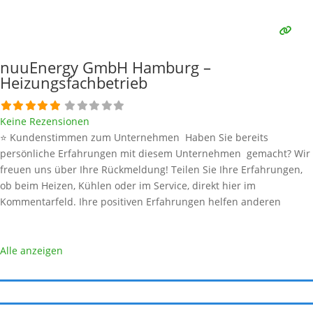
Meinung äußern, so geben Sie diese bitte mit konkreten Details an
und bleiben
Weiterlesen …
nuuEnergy GmbH Hamburg –
Heizungsfachbetrieb
Keine Rezensionen
⭐ Kundenstimmen zum Unternehmen Haben Sie bereits
persönliche Erfahrungen mit diesem Unternehmen gemacht? Wir
freuen uns über Ihre Rückmeldung! Teilen Sie Ihre Erfahrungen,
ob beim Heizen, Kühlen oder im Service, direkt hier im
Kommentarfeld. Ihre positiven Erfahrungen helfen anderen
Interessenten bei der Anbieterauswahl. Sollten Sie eine kritische
Meinung äußern, so geben Sie diese bitte mit konkreten Details an
und bleiben
Weiterlesen …
Alle anzeigen