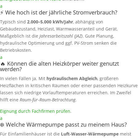
a
⚡ Wie hoch ist der jährliche Stromverbrauch?
Typisch sind
2.000–5.000 kWh/Jahr
, abhängig von
Gebäudezustand, Heizlast, Warmwasseranteil und Gerät.
Maßgeblich ist die
Jahresarbeitszahl (JAZ)
. Gute Planung,
hydraulische Optimierung und ggf. PV‑Strom senken die
Betriebskosten.
a
🔥 Können die alten Heizkörper weiter genutzt
werden?
In vielen Fällen ja. Mit
hydraulischem Abgleich
, größeren
Heizflächen in kritischen Räumen oder einer passenden Heizkurve
lassen sich niedrige Vorlauftemperaturen erreichen. Im Zweifel
hilft eine
Raum‑für‑Raum‑Betrachtung
.
Eignung durch Fachfirmen prüfen
.
a
❄️ Welche Wärmepumpe passt zu meinem Haus?
Für Einfamilienhäuser ist die
Luft‑Wasser‑Wärmepumpe
meist