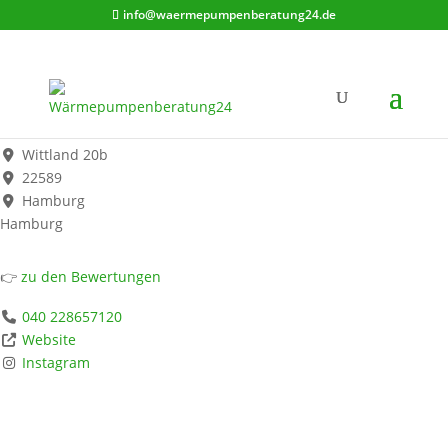
info@waermepumpenberatung24.de
Wärmepumpen & Kältetechnik Hamburg | Kälte-Klima24 GmbH
Werbung*
Wittland 20b
22589
Hamburg
Hamburg
👉
zu den Bewertungen
040 228657120
Website
Instagram