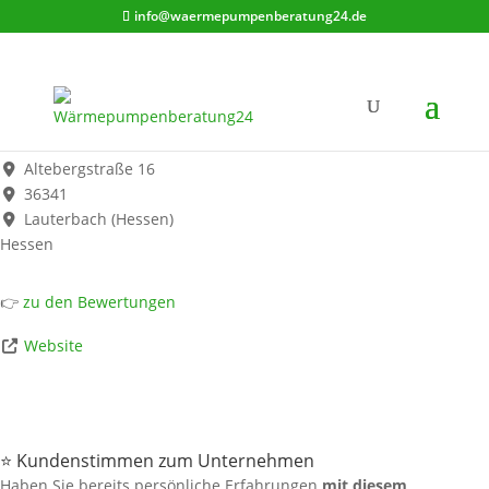
info@waermepumpenberatung24.de
Wärme mit System.de Limited
Werbung*
Altebergstraße 16
36341
Lauterbach (Hessen)
Hessen
👉
zu den Bewertungen
Website
⭐ Kundenstimmen zum Unternehmen
Haben Sie bereits persönliche Erfahrungen
mit diesem