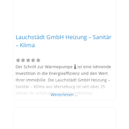
Lauchstädt GmbH Heizung – Sanitär
– Klima
Der Schritt zur Wärmepumpe 🌡️ ist eine lohnende
Investition in die Energieeffizienz und den Wert
Ihrer Immobilie. Die Lauchstädt GmbH Heizung –
Sanitär – Klima aus Merseburg ist seit über 25
Jahren Ihr erfahrener, inhabergeführter
Weiterlesen …
Meisterbetrieb, der sich auf zukunftssichere
Gebäudetechnik spezialisiert hat. Das
Leistungsspektrum umfasst Heizung, Sanitär,
Klima sowie Elektro- und Photovoltaiklösungen. Im
Fokus steht die Realisierung moderner