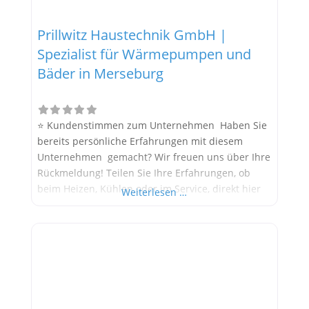
Prillwitz Haustechnik GmbH |
Spezialist für Wärmepumpen und
Bäder in Merseburg
⭐ Kundenstimmen zum Unternehmen Haben Sie
bereits persönliche Erfahrungen mit diesem
Unternehmen gemacht? Wir freuen uns über Ihre
Rückmeldung! Teilen Sie Ihre Erfahrungen, ob
beim Heizen, Kühlen oder im Service, direkt hier
Weiterlesen …
im Kommentarfeld. Ihre positiven Erfahrungen
helfen anderen Interessenten bei der
Anbieterauswahl. Sollten Sie eine kritische
Meinung äußern, so geben Sie diese bitte mit
konkreten Details an und bleiben