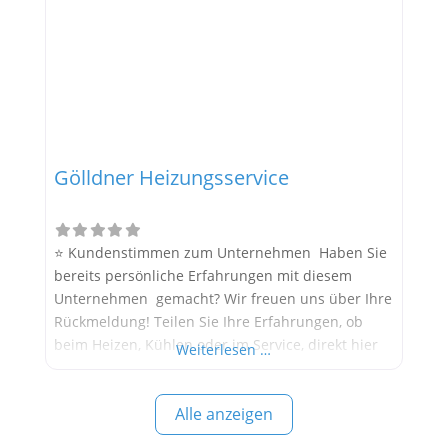
Heizsysteme
Gölldner Heizungsservice
⭐ Kundenstimmen zum Unternehmen Haben Sie
bereits persönliche Erfahrungen mit diesem
Unternehmen gemacht? Wir freuen uns über Ihre
Rückmeldung! Teilen Sie Ihre Erfahrungen, ob
beim Heizen, Kühlen oder im Service, direkt hier
Weiterlesen …
im Kommentarfeld. Ihre positiven Erfahrungen
helfen anderen Interessenten bei der
Alle anzeigen
Anbieterauswahl. Sollten Sie eine kritische
Meinung äußern, so geben Sie diese bitte mit