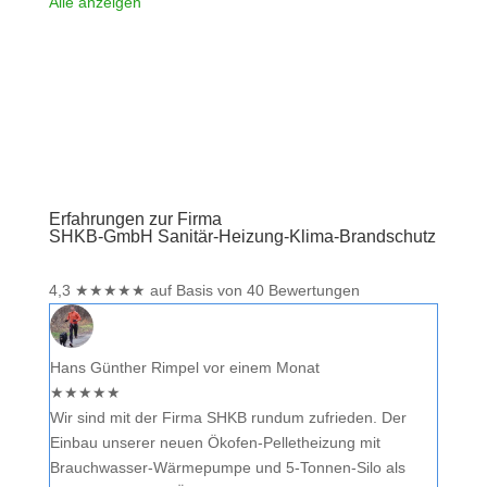
Sie eine kritische Meinung äußern, so geben Sie diese
Alle anzeigen
bitte mit konkreten Details an und bleiben
Weiterlesen …
Erfahrungen zur Firma
SHKB-GmbH Sanitär-Heizung-Klima-Brandschutz
4,3
★
★
★
★
★
auf Basis von 40 Bewertungen
Hans Günther Rimpel
vor einem Monat
★
★
★
★
★
Wir sind mit der Firma SHKB rundum zufrieden. Der
Einbau unserer neuen Ökofen-Pelletheizung mit
Brauchwasser-Wärmepumpe und 5-Tonnen-Silo als