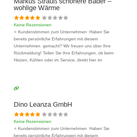
Markus Strauß schönere Bäder –
wohlige Wärme
Keine Rezensionen
⭐ Kundenstimmen zum Unternehmen Haben Sie
bereits persönliche Erfahrungen mit diesem
Unternehmen gemacht? Wir freuen uns über Ihre
Rückmeldung! Teilen Sie Ihre Erfahrungen, ob beim
Heizen, Kühlen oder im Service, direkt hier im
Kommentarfeld. Ihre positiven Erfahrungen helfen
anderen Interessenten bei der Anbieterauswahl. Sollten
Sie eine kritische Meinung äußern, so geben Sie diese
bitte mit konkreten Details an und bleiben
Weiterlesen …
Dino Leanza GmbH
Keine Rezensionen
⭐ Kundenstimmen zum Unternehmen Haben Sie
bereits persönliche Erfahrungen mit diesem