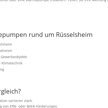
rmepumpen rund um Rüsselsheim
elsheim
lationen
d Gewerbeobjekte
Klimatechnik
ung
gleich?
ion variieren stark.
ng von KfW- oder BAFA-Förderungen.