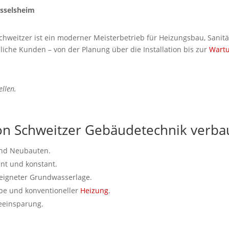
sselsheim
chweitzer ist ein moderner Meisterbetrieb für Heizungsbau, Sani
iche Kunden – von der Planung über die Installation bis zur
Wart
llen.
 Schweitzer Gebäudetechnik verba
und Neubauten.
ent und konstant.
eeigneter Grundwasserlage.
e und konventioneller
Heizung
.
eeinsparung.