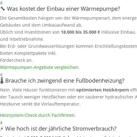
a
🔧 Was kostet der Einbau einer Wärmepumpe?
Die Gesamtkosten hängen von der Wärmepumpenart, dem energet
Gebäudes und dem Umbauaufwand ab.
Üblich sind Investitionen von
18.000 bis 35.000 €
inklusive Einbau,
und Inbetriebnahme.
Bei Erd- oder Grundwasserlösungen kommen Erschließungskosten 
bieten Komplettpakete inkl.
Fördercheck an.
Wärmepumpen‑Angebote vergleichen
.
a
🌡️ Brauche ich zwingend eine Fußbodenheizung?
Nein. Viele Häuser funktionieren mit
optimierten Heizkörpern
eff
der Tausch weniger Heizflächen oder ein sauberer hydraulischer A
Heizkurve senkt die Vorlauftemperatur.
Heizsystem‑Check durch Fachfirmen
.
a
⚡ Wie hoch ist der jährliche Stromverbrauch?