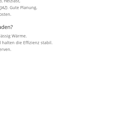
 Heizlast,
(JAZ)
. Gute Planung,
osten.
aden?
lässig Wärme.
halten die Effizienz stabil.
erven.