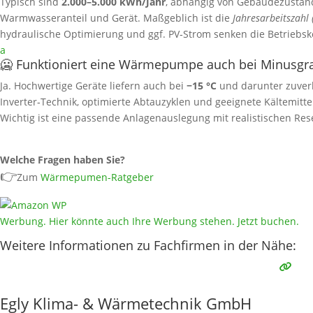
Typisch sind
2.000–5.000 kWh/Jahr
, abhängig von Gebäudezustand,
Warmwasseranteil und Gerät. Maßgeblich ist die
Jahresarbeitszahl 
hydraulische Optimierung und ggf. PV‑Strom senken die Betriebsk
a
🥶 Funktioniert eine Wärmepumpe auch bei Minusgr
Ja. Hochwertige Geräte liefern auch bei
−15 °C
und darunter zuver
Inverter‑Technik, optimierte Abtauzyklen und geeignete Kältemittel 
Wichtig ist eine passende Anlagenauslegung mit realistischen Res
Welche Fragen haben Sie?
👉
Zum
Wärmepumen-Ratgeber
Werbung. Hier könnte auch Ihre Werbung stehen. Jetzt buchen.
Weitere Informationen zu Fachfirmen in der Nähe:
Egly Klima- & Wärmetechnik GmbH