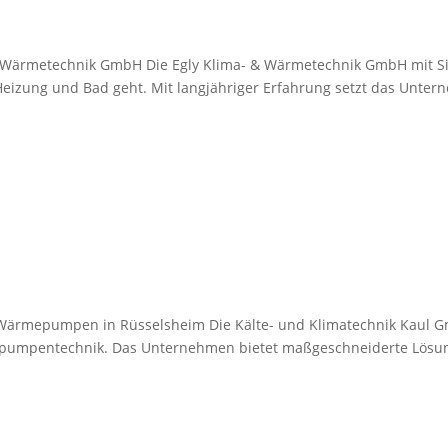
 & Wärmetechnik GmbH Die Egly Klima- & Wärmetechnik GmbH mit Sit
, Heizung und Bad geht. Mit langjähriger Erfahrung setzt das Un
& Wärmepumpen in Rüsselsheim Die Kälte- und Klimatechnik Kaul Gmb
ärmepumpentechnik. Das Unternehmen bietet maßgeschneiderte Lös