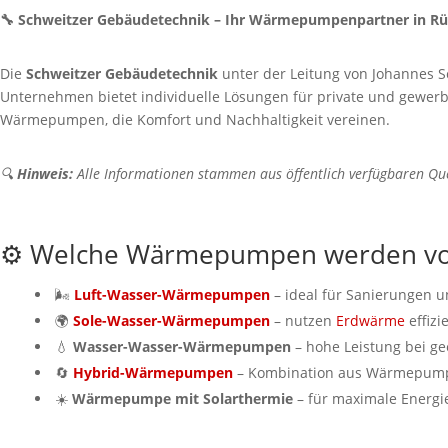
🔧 Schweitzer Gebäudetechnik – Ihr Wärmepumpenpartner in Rü
Die
Schweitzer Gebäudetechnik
unter der Leitung von Johannes S
Unternehmen bietet individuelle Lösungen für private und gewerbl
Wärmepumpen, die Komfort und Nachhaltigkeit vereinen.
🔍
Hinweis:
Alle Informationen stammen aus öffentlich verfügbaren Que
⚙️ Welche Wärmepumpen werden von
🌬️
Luft-Wasser-Wärmepumpen
– ideal für Sanierungen 
🌍
Sole-Wasser-Wärmepumpen
– nutzen
Erdwärme
effizi
💧
Wasser-Wasser-Wärmepumpen
– hohe Leistung bei g
🔄
Hybrid-Wärmepumpen
– Kombination aus Wärmepump
☀️
Wärmepumpe mit Solarthermie
– für maximale Energi