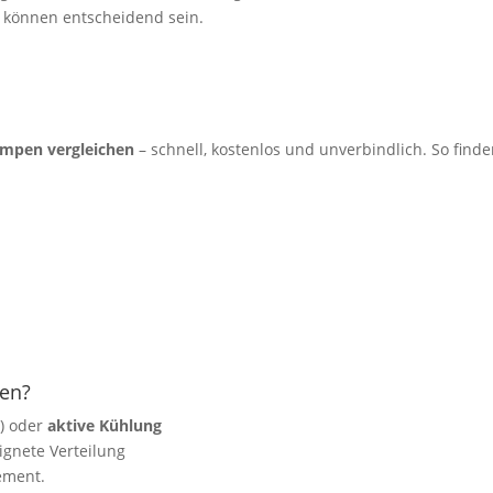
e können entscheidend sein.
umpen vergleichen
– schnell, kostenlos und unverbindlich. So finde
en?
n) oder
aktive Kühlung
ignete Verteilung
ement.