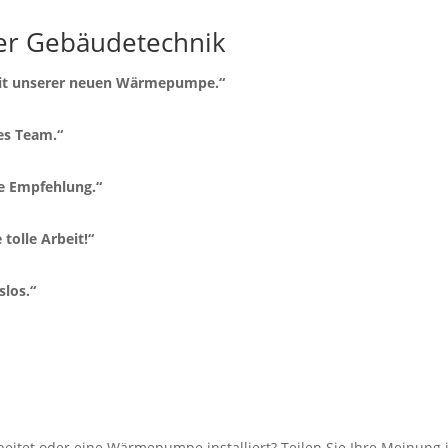
er Gebäudetechnik
 mit unserer neuen Wärmepumpe.“
es Team.“
re Empfehlung.“
tolle Arbeit!“
slos.“
tet oder eine Wärmepumpe installiert? Teilen Sie Ihre Meinung i