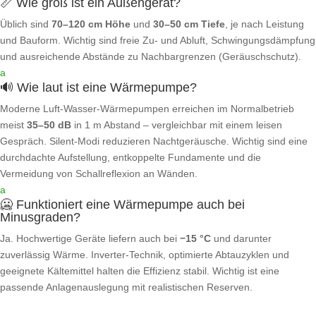
📏 Wie groß ist ein Außengerät?
Üblich sind
70–120 cm Höhe
und
30–50 cm Tiefe
, je nach Leistung
und Bauform. Wichtig sind freie Zu‑ und Abluft, Schwingungsdämpfung
und ausreichende Abstände zu Nachbargrenzen (Geräuschschutz).
a
🔊 Wie laut ist eine Wärmepumpe?
Moderne Luft‑Wasser‑Wärmepumpen erreichen im Normalbetrieb
meist
35–50 dB
in 1 m Abstand – vergleichbar mit einem leisen
Gespräch. Silent‑Modi reduzieren Nachtgeräusche. Wichtig sind eine
durchdachte Aufstellung, entkoppelte Fundamente und die
Vermeidung von Schallreflexion an Wänden.
a
🥶 Funktioniert eine Wärmepumpe auch bei
Minusgraden?
Ja. Hochwertige Geräte liefern auch bei
−15 °C
und darunter
zuverlässig Wärme. Inverter‑Technik, optimierte Abtauzyklen und
geeignete Kältemittel halten die Effizienz stabil. Wichtig ist eine
passende Anlagenauslegung mit realistischen Reserven.