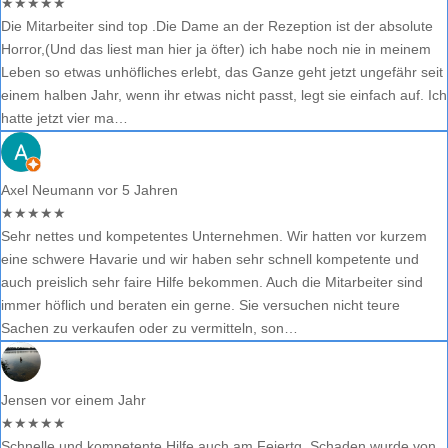
★
★
★
★
★
Die Mitarbeiter sind top .Die Dame an der Rezeption ist der absolute
Horror,(Und das liest man hier ja öfter) ich habe noch nie in meinem
Leben so etwas unhöfliches erlebt, das Ganze geht jetzt ungefähr seit
einem halben Jahr, wenn ihr etwas nicht passt, legt sie einfach auf. Ich
hatte jetzt vier ma…
Axel Neumann
vor 5 Jahren
★
★
★
★
★
Sehr nettes und kompetentes Unternehmen. Wir hatten vor kurzem
eine schwere Havarie und wir haben sehr schnell kompetente und
auch preislich sehr faire Hilfe bekommen. Auch die Mitarbeiter sind
immer höflich und beraten ein gerne. Sie versuchen nicht teure
Sachen zu verkaufen oder zu vermitteln, son…
Jensen
vor einem Jahr
★
★
★
★
★
Schnelle und kompetente Hilfe auch am Feiertg, Schaden wurde von