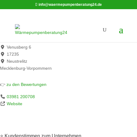
info@waermepumpenberatung24.de
Sanitär- und Heizungsbau Neustrelitz GmbH
Werbung*
Venusberg 6
17235
Neustrelitz
Mecklenburg-Vorpommern
👉
zu den Bewertungen
03981 200708
Website
⭐ Kundenstimmen zum Unternehmen