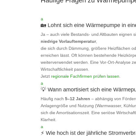
Häufige Fragen zu Wärmepump
a
🏡 Lohnt sich eine Wärmepumpe in ein
Ja – auch viele Bestands- und Altbauten eignen si
niedrige Vorlauftemperatur
,
die sich durch Dämmung, größere Heizflächen ode
erreichen lässt. Oft können bestehende Heizkörp
weiterverwendet werden. Eine Vor-Ort‑Analyse ze
Wirtschaftlichkeit passen.
Jetzt
regionale Fachfirmen prüfen lassen
.
a
💡 Wann amortisiert sich eine Wärme
Häufig nach
5–12 Jahren
– abhängig von Förder
Anlagengröße und Nutzung (Warmwasser, Kühlu
sich die Amortisationszeit. Eine seriöse Wirtschaf
Klarheit.
a
⚡ Wie hoch ist der jährliche Stromverb