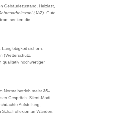
on Gebäudezustand, Heizlast,
Jahresarbeitszahl (JAZ)
. Gute
Strom senken die
. Langlebigkeit sichern:
en (Wetterschutz,
qualitativ hochwertiger
m Normalbetrieb meist
35–
isen Gespräch. Silent‑Modi
rchdachte Aufstellung,
 Schallreflexion an Wänden.