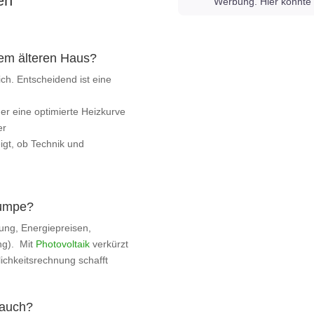
en
Werbung. Hier könnte 
em älteren Haus?
ch. Entscheidend ist eine
r eine optimierte Heizkurve
er
igt, ob Technik und
pumpe?
ung, Energiepreisen,
ng). Mit
Photovoltaik
verkürzt
tlichkeitsrechnung schafft
rauch?