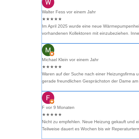
Walter Fess
vor einem Jahr
★
★
★
★
★
Im April 2025 wurde eine neue Wärmepumpenheizun
vorhandenen Kollektoren mit einzubeziehen. Inne
Michael Klein
vor einem Jahr
★
★
★
★
★
Waren auf der Suche nach einer Heizungsfirma un
gerade freundlichen Gesprächston der Dame am Te
F
vor 9 Monaten
★
★
★
★
★
Nicht zu empfehlen. Neue Heizung gekauft und ei
Teilweise dauert es Wochen bis wir Reperaturt