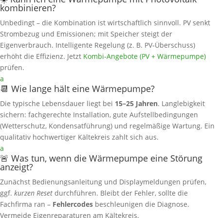
kombinieren?
Unbedingt – die Kombination ist wirtschaftlich sinnvoll. PV senkt
Strombezug und Emissionen; mit Speicher steigt der
Eigenverbrauch. Intelligente Regelung (z. B. PV‑Überschuss)
erhöht die Effizienz. Jetzt
Kombi‑Angebote (PV + Wärmepumpe)
prüfen.
a
📆 Wie lange hält eine Wärmepumpe?
Die typische Lebensdauer liegt bei
15–25 Jahren
. Langlebigkeit
sichern: fachgerechte Installation, gute Aufstellbedingungen
(Wetterschutz, Kondensatführung) und regelmäßige Wartung. Ein
qualitativ hochwertiger Kältekreis zahlt sich aus.
a
🚨 Was tun, wenn die Wärmepumpe eine Störung
anzeigt?
Zunächst Bedienungsanleitung und Displaymeldungen prüfen,
ggf.
kurzen Reset
durchführen. Bleibt der Fehler, sollte die
Fachfirma ran –
Fehlercodes
beschleunigen die Diagnose.
Vermeide Eigenreparaturen am Kältekreis.