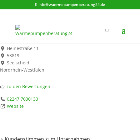
info@waermepumpenberatung24.de
Römer Heizung & Sanitär
Werbung*
Heinestraße 11
53819
Seelscheid
Nordrhein-Westfalen
👉
zu den Bewertungen
02247 7030133
Website
⭐ Kundenstimmen zum Unternehmen