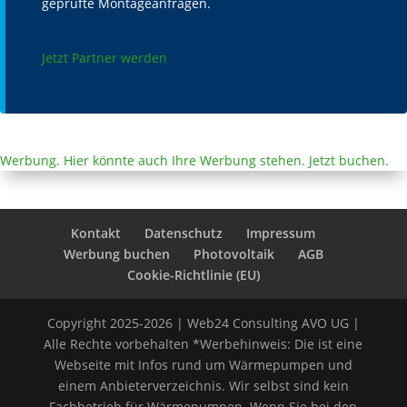
geprüfte Montageanfragen.
Jetzt Partner werden
Werbung. Hier könnte auch Ihre Werbung stehen. Jetzt buchen.
Kontakt
Datenschutz
Impressum
Werbung buchen
Photovoltaik
AGB
Cookie-Richtlinie (EU)
Copyright 2025-2026 | Web24 Consulting AVO UG |
Alle Rechte vorbehalten *Werbehinweis: Die ist eine
Webseite mit Infos rund um Wärmepumpen und
einem Anbieterverzeichnis. Wir selbst sind kein
Fachbetrieb für Wärmepumpen. Wenn Sie bei den