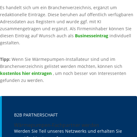
Es handelt sich um ein Branchenverzeichnis, ergänzt um
redaktionelle Einträge. Diese beruhen auf öffentlich verfügbaren
Adressdaten aus Registern und wurde ggf. mit KI
zusammengetragen und ergänzt. Als Firmeninhaber können Sie
diesen Eintrag auf Wunsch auch als
Businesseintrag
individuell
gestalten.
Tipp:
Wenn Sie Wärmepumpen-Installateur sind und im
Branchenverzeichnis gelistet werden möchten, können sich
kostenlos hier eintragen
, um noch besser von Interessenten
gefunden zu werden.
B2B PARTNERSCHAFT
Wärmepumpen-Fachpartner werden
Werden Sie Teil unseres Netzwerks und erhalten Sie