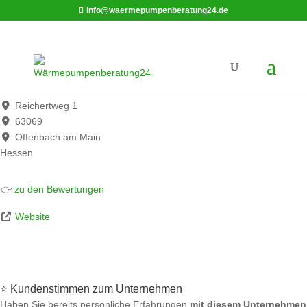
info@waermepumpenberatung24.de
REISS Kälte-Klima GmbH | Zentrale Offenbach
Werbung*
Reichertweg 1
63069
Offenbach am Main
Hessen
👉
zu den Bewertungen
Website
⭐ Kundenstimmen zum Unternehmen
Haben Sie bereits persönliche Erfahrungen
mit diesem Unternehmen