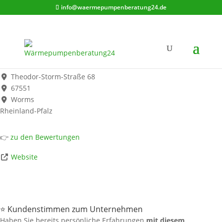
info@waermepumpenberatung24.de
R.Merz Inh. André Spieler Sanitär Heizung Solar Worms
Werbung*
Theodor-Storm-Straße 68
67551
Worms
Rheinland-Pfalz
👉
zu den Bewertungen
Website
⭐ Kundenstimmen zum Unternehmen
Haben Sie bereits persönliche Erfahrungen
mit diesem