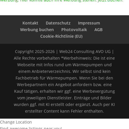
Kontakt
Datenschutz
Impressum
Werbung buchen
Photovoltaik
AGB
Cookie-Richtlinie (EU)
Copyright 2025-2026 | Web24 Consulting AVO UG |
Alle Rechte vorbehalten *Werbehinweis: Die ist eine
Webseite mit Infos rund um Wärmepumpen und
einem Anbieterverzeichnis. Wir selbst sind kein
Fachbetrieb für Wärmepumpen. Wenn Sie bei den
Werbepartnern ein Angebot anfordern bzw. eine
Kauf tätigen, erhalten wir ggf. eine Werbevergütung
vom jeweiligen Dienstleister. Einträge und Bilder
wurden ggf. mit KI erstellt oder ergänzt. Auch per KI
erstellter Content kann Fehler enthalten.
Change Location
Find awesome listings near you!