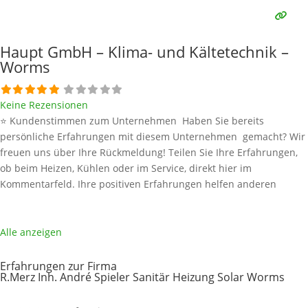
und bleiben
Weiterlesen …
Haupt GmbH – Klima- und Kältetechnik –
Worms
Keine Rezensionen
⭐ Kundenstimmen zum Unternehmen Haben Sie bereits
persönliche Erfahrungen mit diesem Unternehmen gemacht? Wir
freuen uns über Ihre Rückmeldung! Teilen Sie Ihre Erfahrungen,
ob beim Heizen, Kühlen oder im Service, direkt hier im
Kommentarfeld. Ihre positiven Erfahrungen helfen anderen
Interessenten bei der Anbieterauswahl. Sollten Sie eine kritische
Meinung äußern, so geben Sie diese bitte mit konkreten Details an
und bleiben
Weiterlesen …
Alle anzeigen
Erfahrungen zur Firma
R.Merz Inh. André Spieler Sanitär Heizung Solar Worms