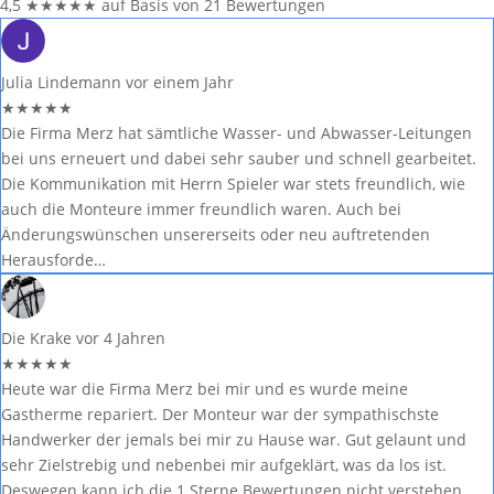
4,5
★
★
★
★
★
auf Basis von 21 Bewertungen
Julia Lindemann
vor einem Jahr
★
★
★
★
★
Die Firma Merz hat sämtliche Wasser- und Abwasser-Leitungen
bei uns erneuert und dabei sehr sauber und schnell gearbeitet.
Die Kommunikation mit Herrn Spieler war stets freundlich, wie
auch die Monteure immer freundlich waren. Auch bei
Änderungswünschen unsererseits oder neu auftretenden
Herausforde…
Die Krake
vor 4 Jahren
★
★
★
★
★
Heute war die Firma Merz bei mir und es wurde meine
Gastherme repariert. Der Monteur war der sympathischste
Handwerker der jemals bei mir zu Hause war. Gut gelaunt und
sehr Zielstrebig und nebenbei mir aufgeklärt, was da los ist.
Deswegen kann ich die 1 Sterne Bewertungen nicht verstehen.