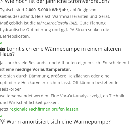
⚡ Wie hoch ist der jährliche Stromverbrauch?
Typisch sind
2.000–5.000 kWh/Jahr
, abhängig von
Gebäudezustand, Heizlast, Warmwasseranteil und Gerät.
Maßgeblich ist die
Jahresarbeitszahl (JAZ)
. Gute Planung,
hydraulische Optimierung und ggf. PV‑Strom senken die
Betriebskosten.
a
🏡 Lohnt sich eine Wärmepumpe in einem älteren
Haus?
Ja – auch viele Bestands- und Altbauten eignen sich. Entscheidend
ist eine
niedrige Vorlauftemperatur
,
die sich durch Dämmung, größere Heizflächen oder eine
optimierte Heizkurve erreichen lässt. Oft können bestehende
Heizkörper
weiterverwendet werden. Eine Vor-Ort‑Analyse zeigt, ob Technik
und Wirtschaftlichkeit passen.
Jetzt
regionale Fachfirmen prüfen lassen
.
a
💡 Wann amortisiert sich eine Wärmepumpe?