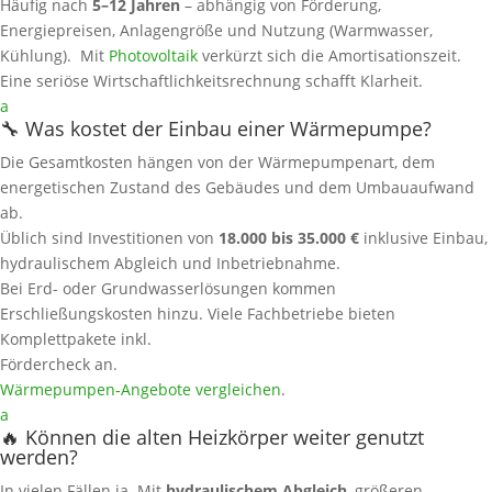
Häufig nach
5–12 Jahren
– abhängig von Förderung,
Energiepreisen, Anlagengröße und Nutzung (Warmwasser,
Kühlung). Mit
Photovoltaik
verkürzt sich die Amortisationszeit.
Eine seriöse Wirtschaftlichkeitsrechnung schafft Klarheit.
a
🔧 Was kostet der Einbau einer Wärmepumpe?
Die Gesamtkosten hängen von der Wärmepumpenart, dem
energetischen Zustand des Gebäudes und dem Umbauaufwand
ab.
Üblich sind Investitionen von
18.000 bis 35.000 €
inklusive Einbau,
hydraulischem Abgleich und Inbetriebnahme.
Bei Erd- oder Grundwasserlösungen kommen
Erschließungskosten hinzu. Viele Fachbetriebe bieten
Komplettpakete inkl.
Fördercheck an.
Wärmepumpen‑Angebote vergleichen
.
a
🔥 Können die alten Heizkörper weiter genutzt
werden?
In vielen Fällen ja. Mit
hydraulischem Abgleich
, größeren