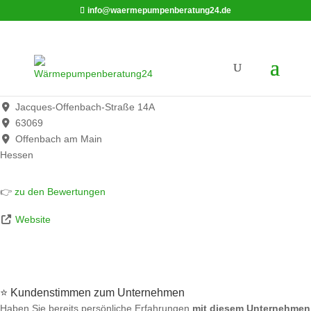
info@waermepumpenberatung24.de
PROTHERM GmbH
Werbung*
Jacques-Offenbach-Straße 14A
63069
Offenbach am Main
Hessen
👉
zu den Bewertungen
Website
⭐ Kundenstimmen zum Unternehmen
Haben Sie bereits persönliche Erfahrungen
mit diesem Unternehmen