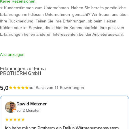
Keine Rezensionen
⭐ Kundenstimmen zum Unternehmen Haben Sie bereits persönliche
Erfahrungen mit diesem Unternehmen gemacht? Wir freuen uns über
Ihre Rückmeldung! Teilen Sie Ihre Erfahrungen, ob beim Heizen,
Kühlen oder im Service, direkt hier im Kommentarfeld. Ihre positiven
Erfahrungen helfen anderen Interessenten bei der Anbieterauswahl.
Sollten Sie eine kritische Meinung äußern, so geben Sie diese bitte mit
konkreten Details an und bleiben
Weiterlesen …
Alle anzeigen
Erfahrungen zur Firma
PROTHERM GmbH
5,0
★
★
★
★
★
auf Basis von 11 Bewertungen
Dawid Metzner
vor 2 Monaten
★
★
★
★
★
Ich habe mir von Protherm ein Daikin Wärmepumpensystem