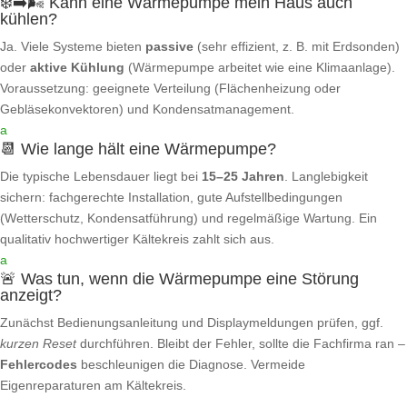
❄️➡️🌬️ Kann eine Wärmepumpe mein Haus auch
kühlen?
Ja. Viele Systeme bieten
passive
(sehr effizient, z. B. mit Erdsonden)
oder
aktive Kühlung
(Wärmepumpe arbeitet wie eine Klimaanlage).
Voraussetzung: geeignete Verteilung (Flächenheizung oder
Gebläsekonvektoren) und Kondensatmanagement.
a
📆 Wie lange hält eine Wärmepumpe?
Die typische Lebensdauer liegt bei
15–25 Jahren
. Langlebigkeit
sichern: fachgerechte Installation, gute Aufstellbedingungen
(Wetterschutz, Kondensatführung) und regelmäßige Wartung. Ein
qualitativ hochwertiger Kältekreis zahlt sich aus.
a
🚨 Was tun, wenn die Wärmepumpe eine Störung
anzeigt?
Zunächst Bedienungsanleitung und Displaymeldungen prüfen, ggf.
kurzen Reset
durchführen. Bleibt der Fehler, sollte die Fachfirma ran –
Fehlercodes
beschleunigen die Diagnose. Vermeide
Eigenreparaturen am Kältekreis.