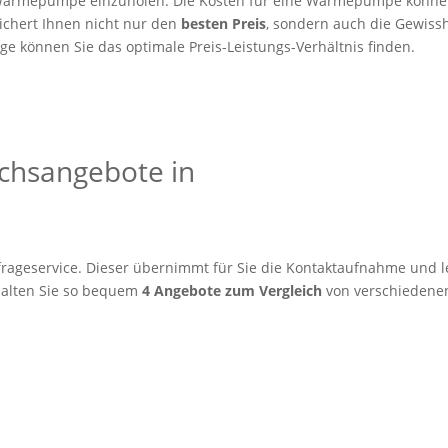
er Wärmepumpe einzuholen. Die Kosten für eine Wärmepumpe könne
sichert Ihnen nicht nur den
besten Preis
, sondern auch die Gewissh
e können Sie das optimale Preis-Leistungs-Verhältnis finden.
eichsangebote in
rageservice. Dieser übernimmt für Sie die Kontaktaufnahme und le
alten Sie so bequem
4 Angebote zum Vergleich
von verschiedenen 