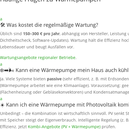
a
🛠️ Was kostet die regelmäßige Wartung?
Üblich sind
150–300 € pro Jahr
, abhängig von Hersteller, Leistung 
Dichtheitscheck, Software‑Updates). Wartung hält die Effizienz hoc
Lebensdauer und beugt Ausfällen vor.
Wartungsangebote regionaler Betriebe
.
a
❄️➡️🌬️ Kann eine Wärmepumpe mein Haus auch kühl
Ja. Viele Systeme bieten
passive
(sehr effizient, z. B. mit Erdsonde
(Wärmepumpe arbeitet wie eine Klimaanlage). Voraussetzung: gee
(Flächenheizung oder Gebläsekonvektoren) und Kondensatmanag
a
☀️ Kann ich eine Wärmepumpe mit Photovoltaik kom
Unbedingt – die Kombination ist wirtschaftlich sinnvoll. PV senkt
mit Speicher steigt der Eigenverbrauch. Intelligente Regelung (z. 
Effizienz. Jetzt
Kombi‑Angebote (PV + Wärmepumpe)
prüfen.