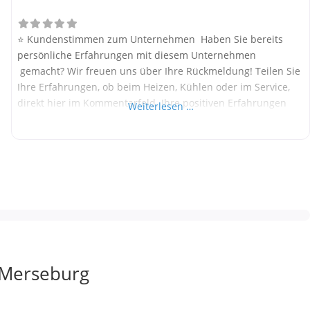
⭐ Kundenstimmen zum Unternehmen Haben Sie bereits
persönliche Erfahrungen mit diesem Unternehmen
gemacht? Wir freuen uns über Ihre Rückmeldung! Teilen Sie
Ihre Erfahrungen, ob beim Heizen, Kühlen oder im Service,
direkt hier im Kommentarfeld. Ihre positiven Erfahrungen
Weiterlesen …
helfen anderen Interessenten bei der Anbieterauswahl.
Sollten Sie eine kritische Meinung äußern, so geben Sie diese
bitte mit konkreten Details an und bleiben
 Merseburg