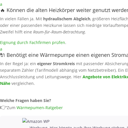
a
🔥 Können die alten Heizkörper weiter genutzt werde
In vielen Fällen ja. Mit
hydraulischem Abgleich
, größeren Heizfläc
oder einer passenden Heizkurve lassen sich niedrige Vorlauftemp
Zweifel hilft eine
Raum‑für‑Raum‑Betrachtung
.
Eignung durch Fachfirmen prüfen
.
a
🔌 Benötigt eine Wärmepumpe einen eigenen Strom
In der Regel ja: ein
eigener Stromkreis
mit passender Absicherung i
separatem Zähler (Tarifmodell abhängig vom Netzbetreiber). Ein El
Anschlussleistung und Leitungswege. Hier
Angebote von Elektrike
Nähe
vergleichen.
Welche Fragen haben Sie?
👉
Zum
Wärmepumen-Ratgeber
Werbung. Hier könnte auch Ihre Werbung stehen. J