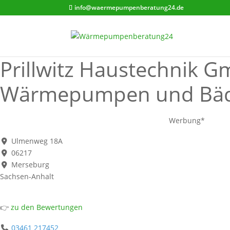
info@waermepumpenberatung24.de
Prillwitz Haustechnik Gm
Wärmepumpen und Bäde
Werbung*
Ulmenweg 18A
06217
Merseburg
Sachsen-Anhalt
👉
zu den Bewertungen
03461 217452