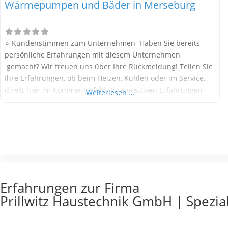
Wärmepumpen und Bäder in Merseburg
⭐ Kundenstimmen zum Unternehmen Haben Sie bereits
persönliche Erfahrungen mit diesem Unternehmen
gemacht? Wir freuen uns über Ihre Rückmeldung! Teilen Sie
Ihre Erfahrungen, ob beim Heizen, Kühlen oder im Service,
direkt hier im Kommentarfeld. Ihre positiven Erfahrungen
Weiterlesen …
helfen anderen Interessenten bei der Anbieterauswahl.
Sollten Sie eine kritische Meinung äußern, so geben Sie diese
bitte mit konkreten Details an und bleiben
Erfahrungen zur Firma
Prillwitz Haustechnik GmbH | Spezi