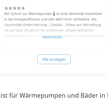
Der Schritt zur Wärmepumpe 🌡️ ist eine lohnende Investition
in die Energieeffizienz und den Wert Ihrer Immobilie. Die
Lauchstädt GmbH Heizung – Sanitär – Klima aus Merseburg
ist seit über 25 Jahren Ihr erfahrener, inhabergeführter
Meisterbetrieb, der sich auf zukunftssichere Gebäudetechnik
Weiterlesen …
spezialisiert hat. Das Leistungsspektrum umfasst Heizung,
Sanitär, Klima sowie Elektro- und Photovoltaiklösungen. Im
Fokus steht die Realisierung moderner Heizsysteme
Alle anzeigen
alist für Wärmepumpen und Bäder in