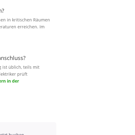
n?
hen in kritischen Räumen
eraturen erreichen. Im
anschluss?
st üblich, teils mit
ektriker prüft
rn in der
etzt buchen.