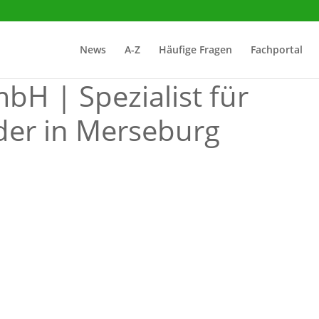
News
A-Z
Häufige Fragen
Fachportal
bH | Spezialist für
r in Merseburg