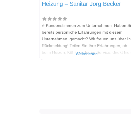
Heizung – Sanitär Jörg Becker
⭐ Kundenstimmen zum Unternehmen Haben S
bereits persönliche Erfahrungen mit diesem
Unternehmen gemacht? Wir freuen uns über Ih
Rückmeldung! Teilen Sie Ihre Erfahrungen, ob
beim Heizen, Kühlen oder im Service, direkt hie
Weiterlesen …
Kommentarfeld. Ihre positiven Erfahrungen helf
anderen Interessenten bei der Anbieterauswahl.
Sollten Sie eine kritische Meinung äußern, so
geben Sie diese bitte mit konkreten Details an 
bleiben