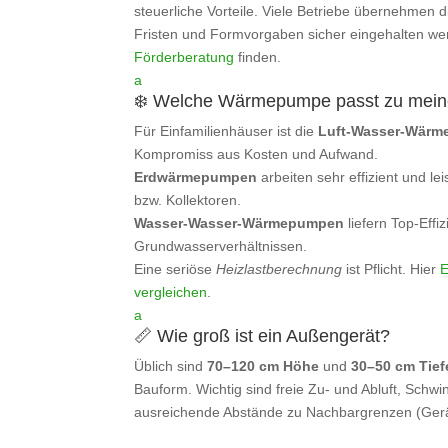
steuerliche Vorteile. Viele Betriebe übernehmen 
Fristen und Formvorgaben sicher eingehalten we
Förderberatung
finden.
a
❄️ Welche Wärmepumpe passt zu mei
Für Einfamilienhäuser ist die
Luft‑Wasser‑Wär
Kompromiss aus Kosten und Aufwand.
Erdwärmepumpen
arbeiten sehr effizient und l
bzw. Kollektoren.
Wasser‑Wasser‑Wärmepumpen
liefern Top‑Effi
Grundwasserverhältnissen.
Eine seriöse
Heizlastberechnung
ist Pflicht. Hier
E
vergleichen
.
a
📏 Wie groß ist ein Außengerät?
Üblich sind
70–120 cm Höhe
und
30–50 cm Tief
Bauform. Wichtig sind freie Zu‑ und Abluft, Sch
ausreichende Abstände zu Nachbargrenzen (Ger