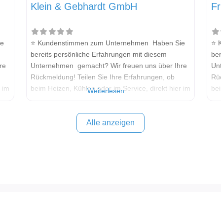
Klein & Gebhardt GmbH
F
ie
⭐ Kundenstimmen zum Unternehmen Haben Sie
⭐ 
bereits persönliche Erfahrungen mit diesem
ber
re
Unternehmen gemacht? Wir freuen uns über Ihre
Un
Rückmeldung! Teilen Sie Ihre Erfahrungen, ob
Rü
r im
beim Heizen, Kühlen oder im Service, direkt hier im
bei
Weiterlesen …
en
Kommentarfeld. Ihre positiven Erfahrungen helfen
Kom
anderen Interessenten bei der Anbieterauswahl.
an
Sollten Sie eine kritische Meinung äußern, so
Sol
Alle anzeigen
und
geben Sie diese bitte mit konkreten Details an und
geb
bleiben
ble