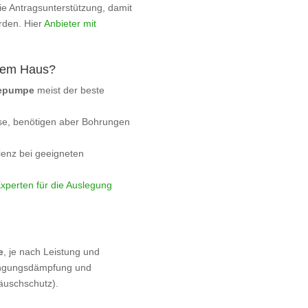
die Antragsunterstützung, damit
rden. Hier
Anbieter mit
nem Haus?
mepumpe
meist der beste
eise, benötigen aber Bohrungen
zienz bei geeigneten
xperten für die Auslegung
e
, je nach Leistung und
wingungsdämpfung und
äuschschutz).