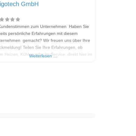
rigotech GmbH
Kundenstimmen zum Unternehmen Haben Sie
eits persönliche Erfahrungen mit diesem
ternehmen gemacht? Wir freuen uns über Ihre
ckmeldung! Teilen Sie Ihre Erfahrungen, ob
m Heizen, Kühlen oder im Service, direkt hier im
Weiterlesen …
mentarfeld. Ihre positiven Erfahrungen helfen
deren Interessenten bei der Anbieterauswahl.
lten Sie eine kritische Meinung äußern, so
en Sie diese bitte mit konkreten Details an und
iben