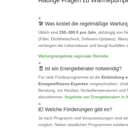
Häufige Fragen zu Wärmepump
a
🛠️ Was kostet die regelmäßige Wartun
Üblich sind
150–300 € pro Jahr
, abhängig von H
(Filter, Dichtheitscheck, Software‑Updates). Wartu
verlängert die Lebensdauer und beugt Ausfällen v
Wartungsangebote regionaler Betriebe
.
a
🧾 Ist ein Energieberater notwendig?
Für viele Förderprogramme ist die
Einbindung e
Energieeffizienz‑Experten
vorgeschrieben. Unab
Beratung, um Heizlast, Vorlauftemperaturen un
abzustimmen.
Angebote von Energieberatern in 
a
💶 Welche Förderungen gibt es?
Je nach Programm und Voraussetzungen sind ak
möglich. Neben staatlichen Programmen existier