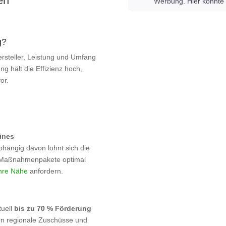
en
Werbung. Hier könnte 
g?
ersteller, Leistung und Umfang
ng hält die Effizienz hoch,
or.
ines
hängig davon lohnt sich die
d Maßnahmenpakete optimal
Ihre Nähe
anfordern.
tuell
bis zu 70 % Förderung
en regionale Zuschüsse und