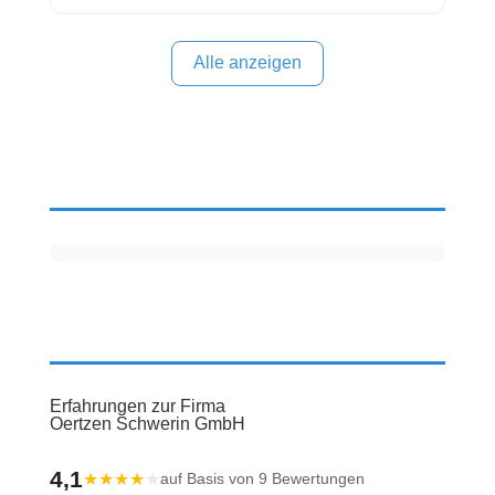
Kommentarfeld. Ihre positiven Erfahrungen helfen
anderen Interessenten bei der Anbieterauswahl.
Sollten Sie eine kritische Meinung äußern, so geben
Alle anzeigen
Sie diese bitte mit konkreten Details an und bleiben
Erfahrungen zur Firma
Oertzen Schwerin GmbH
4,1
★
★
★
★
★
auf Basis von 9 Bewertungen