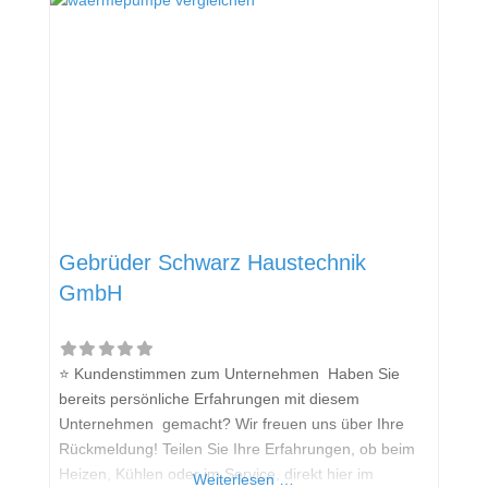
Sollten Sie eine kritische Meinung äußern, so geben
Sie diese bitte mit konkreten Details an und bleiben
Gebrüder Schwarz Haustechnik
GmbH
⭐ Kundenstimmen zum Unternehmen Haben Sie
bereits persönliche Erfahrungen mit diesem
Unternehmen gemacht? Wir freuen uns über Ihre
Rückmeldung! Teilen Sie Ihre Erfahrungen, ob beim
Heizen, Kühlen oder im Service, direkt hier im
Weiterlesen …