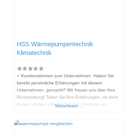
HSS Wärmepumpentechnik
Klimatechnik
⭐ Kundenstimmen zum Unternehmen Haben Sie
bereits persönliche Erfahrungen mit diesem
Unternehmen gemacht? Wir freuen uns über Ihre
Rückmeldung! Teilen Sie Ihre Erfahrungen, ob beim
Heizen, Kühlen oder im Service, direkt hier im
Weiterlesen …
Kommentarfeld. Ihre positiven Erfahrungen helfen
anderen Interessenten bei der Anbieterauswahl.
Sollten Sie eine kritische Meinung äußern, so geben
Sie diese bitte mit konkreten Details an und bleiben