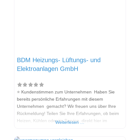
BDM Heizungs- Lüftungs- und
Elektroanlagen GmbH
⭐ Kundenstimmen zum Unternehmen Haben Sie
bereits persönliche Erfahrungen mit diesem
Unternehmen gemacht? Wir freuen uns über Ihre
Rückmeldung! Teilen Sie Ihre Erfahrungen, ob beim
Heizen, Kühlen oder im Service, direkt hier im
Weiterlesen …
Kommentarfeld. Ihre positiven Erfahrungen helfen
anderen Interessenten bei der Anbieterauswahl.