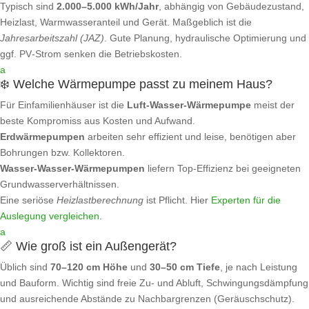
Typisch sind
2.000–5.000 kWh/Jahr
, abhängig von Gebäudezustand,
Heizlast, Warmwasseranteil und Gerät. Maßgeblich ist die
Jahresarbeitszahl (JAZ)
. Gute Planung, hydraulische Optimierung und
ggf. PV‑Strom senken die Betriebskosten.
a
❄️ Welche Wärmepumpe passt zu meinem Haus?
Für Einfamilienhäuser ist die
Luft‑Wasser‑Wärmepumpe
meist der
beste Kompromiss aus Kosten und Aufwand.
Erdwärmepumpen
arbeiten sehr effizient und leise, benötigen aber
Bohrungen bzw. Kollektoren.
Wasser‑Wasser‑Wärmepumpen
liefern Top‑Effizienz bei geeigneten
Grundwasserverhältnissen.
Eine seriöse
Heizlastberechnung
ist Pflicht. Hier
Experten für die
Auslegung vergleichen
.
a
📏 Wie groß ist ein Außengerät?
Üblich sind
70–120 cm Höhe
und
30–50 cm Tiefe
, je nach Leistung
und Bauform. Wichtig sind freie Zu‑ und Abluft, Schwingungsdämpfung
und ausreichende Abstände zu Nachbargrenzen (Geräuschschutz).