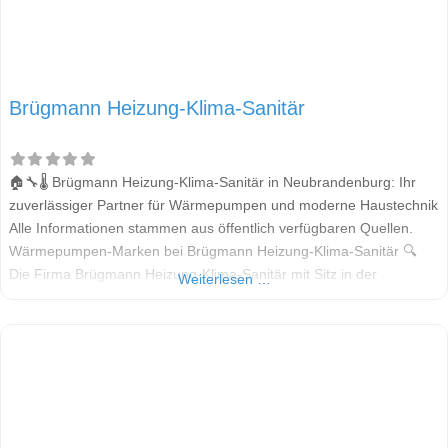
Brügmann Heizung-Klima-Sanitär
🏠🔧🌡️ Brügmann Heizung-Klima-Sanitär in Neubrandenburg: Ihr
zuverlässiger Partner für Wärmepumpen und moderne Haustechnik
Alle Informationen stammen aus öffentlich verfügbaren Quellen.
Wärmepumpen-Marken bei Brügmann Heizung-Klima-Sanitär 🔍
Die Firma Brügmann Heizung-Klima-Sanitär mit Sitz in der
Weiterlesen …
Hopfenstraße 8 in Neubrandenburg bietet umfassende Leistungen
rund um Heizungs-, Klima- und Sanitärtechnik. Sie ist bekannt für
die Installation und Wartung moderner Heizsysteme – darunter
auch Wärmepumpen.