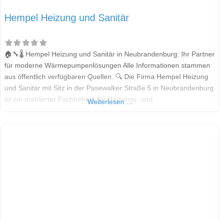
Hempel Heizung und Sanitär
🏠🔧🌡️ Hempel Heizung und Sanitär in Neubrandenburg: Ihr Partner
für moderne Wärmepumpenlösungen Alle Informationen stammen
aus öffentlich verfügbaren Quellen. 🔍 Die Firma Hempel Heizung
und Sanitär mit Sitz in der Pasewalker Straße 5 in Neubrandenburg
ist ein etablierter Fachbetrieb für Heizungs- und
Weiterlesen …
Sanitärinstallationen. Sie bietet maßgeschneiderte Lösungen für
energieeffizientes Heizen – insbesondere durch moderne
Wärmepumpentechnik. 💡 Laut öffentlich zugänglichen
Informationen