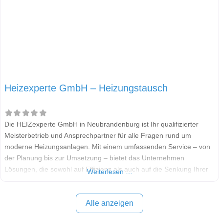
Heizexperte GmbH – Heizungstausch
Die HEIZexperte GmbH in Neubrandenburg ist Ihr qualifizierter
Meisterbetrieb und Ansprechpartner für alle Fragen rund um
moderne Heizungsanlagen. Mit einem umfassenden Service – von
der Planung bis zur Umsetzung – bietet das Unternehmen
Lösungen, die sowohl auf Effizienz als auch auf die Senkung Ihrer
Weiterlesen …
Heizkosten abzielen. Als Spezialist für den Heizungstausch und die
Installation zukunftssicherer Wärmepumpen begleitet Sie die
HEIZexperte
Alle anzeigen