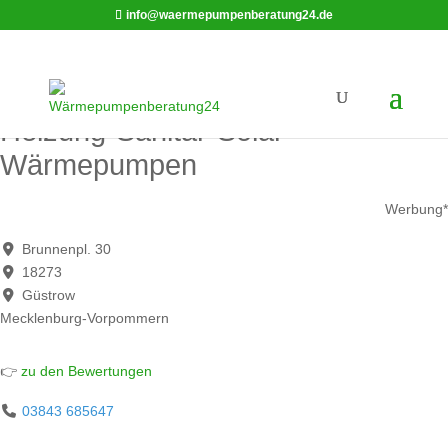
info@waermepumpenberatung24.de
Meisterfachbetrieb Timo Mense
Heizung-Sanitär-Solar-
Wärmepumpen
Werbung*
Brunnenpl. 30
18273
Güstrow
Mecklenburg-Vorpommern
👉
zu den Bewertungen
03843 685647