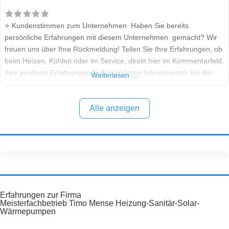
⭐ Kundenstimmen zum Unternehmen Haben Sie bereits
persönliche Erfahrungen mit diesem Unternehmen gemacht? Wir
freuen uns über Ihre Rückmeldung! Teilen Sie Ihre Erfahrungen, ob
beim Heizen, Kühlen oder im Service, direkt hier im Kommentarfeld.
Ihre positiven Erfahrungen helfen anderen Interessenten bei der
Weiterlesen …
Anbieterauswahl. Sollten Sie eine kritische Meinung äußern, so
geben Sie diese bitte mit konkreten Details an und bleiben
Alle anzeigen
Erfahrungen zur Firma
Meisterfachbetrieb Timo Mense Heizung-Sanitär-Solar-
Wärmepumpen