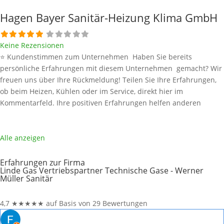
Hagen Bayer Sanitär-Heizung Klima GmbH
Keine Rezensionen
⭐ Kundenstimmen zum Unternehmen Haben Sie bereits
persönliche Erfahrungen mit diesem Unternehmen gemacht? Wir
freuen uns über Ihre Rückmeldung! Teilen Sie Ihre Erfahrungen,
ob beim Heizen, Kühlen oder im Service, direkt hier im
Kommentarfeld. Ihre positiven Erfahrungen helfen anderen
Interessenten bei der Anbieterauswahl. Sollten Sie eine kritische
Meinung äußern, so geben Sie diese bitte mit konkreten Details an
und bleiben
Weiterlesen …
Alle anzeigen
Erfahrungen zur Firma
Linde Gas Vertriebspartner Technische Gase - Werner
Müller Sanitär
4,7
★
★
★
★
★
auf Basis von 29 Bewertungen