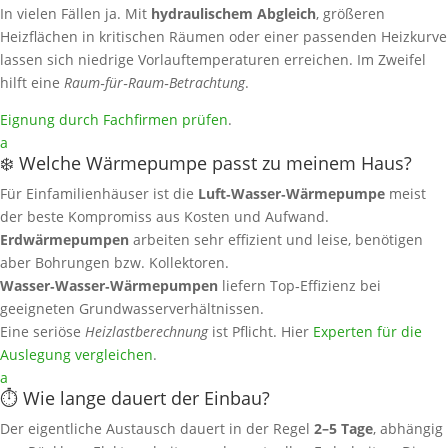
In vielen Fällen ja. Mit
hydraulischem Abgleich
, größeren
Heizflächen in kritischen Räumen oder einer passenden Heizkurve
lassen sich niedrige Vorlauftemperaturen erreichen. Im Zweifel
hilft eine
Raum‑für‑Raum‑Betrachtung
.
Eignung durch Fachfirmen prüfen
.
a
❄️ Welche Wärmepumpe passt zu meinem Haus?
Für Einfamilienhäuser ist die
Luft‑Wasser‑Wärmepumpe
meist
der beste Kompromiss aus Kosten und Aufwand.
Erdwärmepumpen
arbeiten sehr effizient und leise, benötigen
aber Bohrungen bzw. Kollektoren.
Wasser‑Wasser‑Wärmepumpen
liefern Top‑Effizienz bei
geeigneten Grundwasserverhältnissen.
Eine seriöse
Heizlastberechnung
ist Pflicht. Hier
Experten für die
Auslegung vergleichen
.
a
⏱️ Wie lange dauert der Einbau?
Der eigentliche Austausch dauert in der Regel
2–5 Tage
, abhängig