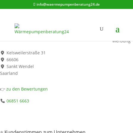
info@waermepumpenberatung24.de
Linde Gas Vertriebspartner Technische Gase - Werner Müller
Sanitär
Werbung*
Kelsweilerstraße 31
66606
Sankt Wendel
Saarland
👉
zu den Bewertungen
06851 6663
⭐ Kundenstimmen zum Unternehmen