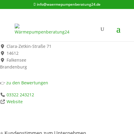
info@waermepumpenberatung24.de
Laurenzo GmbH
Werbung*
Clara-Zetkin-Straße 71
14612
Falkensee
Brandenburg
👉
zu den Bewertungen
03322 243212
Website
⭐ Kundenstimmen zum Unternehmen