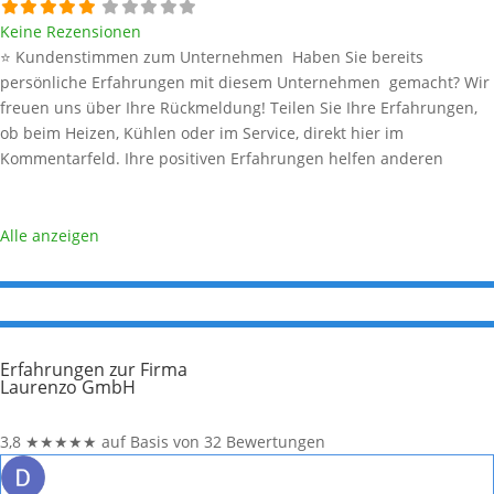
Keine Rezensionen
⭐ Kundenstimmen zum Unternehmen Haben Sie bereits
persönliche Erfahrungen mit diesem Unternehmen gemacht? Wir
freuen uns über Ihre Rückmeldung! Teilen Sie Ihre Erfahrungen,
ob beim Heizen, Kühlen oder im Service, direkt hier im
Kommentarfeld. Ihre positiven Erfahrungen helfen anderen
Interessenten bei der Anbieterauswahl. Sollten Sie eine kritische
Meinung äußern, so geben Sie diese bitte mit konkreten Details an
und bleiben
Weiterlesen …
Alle anzeigen
Erfahrungen zur Firma
Laurenzo GmbH
3,8
★
★
★
★
★
auf Basis von 32 Bewertungen