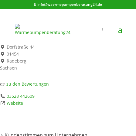
info@waermepumpenberatung24.de
Kunze GmbH
Werbung*
Dorfstraße 44
01454
Radeberg
Sachsen
👉
zu den Bewertungen
03528 442609
Website
⭐ Kundenstimmen zum Unternehmen