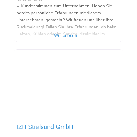
⭐ Kundenstimmen zum Unternehmen Haben Sie
bereits persönliche Erfahrungen mit diesem
Unternehmen gemacht? Wir freuen uns über Ihre
Rückmeldung! Teilen Sie Ihre Erfahrungen, ob beim
Heizen, Kühlen oder im Service, direkt hier im
Weiterlesen …
Kommentarfeld. Ihre positiven Erfahrungen helfen
anderen Interessenten bei der Anbieterauswahl.
Sollten Sie eine kritische Meinung äußern, so geben
Sie diese bitte mit konkreten Details an und bleiben
IZH Stralsund GmbH