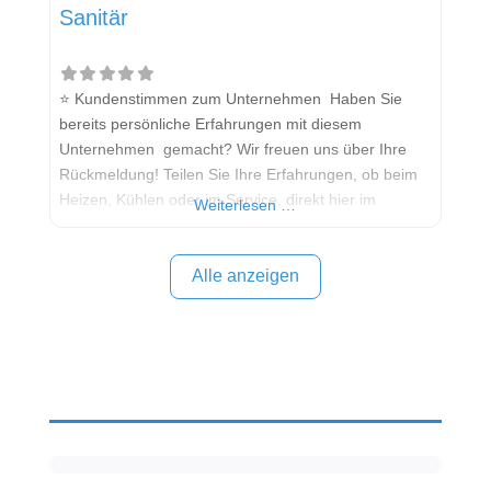
Sanitär
⭐ Kundenstimmen zum Unternehmen Haben Sie
bereits persönliche Erfahrungen mit diesem
Unternehmen gemacht? Wir freuen uns über Ihre
Rückmeldung! Teilen Sie Ihre Erfahrungen, ob beim
Heizen, Kühlen oder im Service, direkt hier im
Weiterlesen …
Kommentarfeld. Ihre positiven Erfahrungen helfen
anderen Interessenten bei der Anbieterauswahl.
Sollten Sie eine kritische Meinung äußern, so geben
Alle anzeigen
Sie diese bitte mit konkreten Details an und bleiben