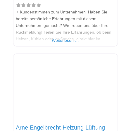
⭐ Kundenstimmen zum Unternehmen Haben Sie
bereits persönliche Erfahrungen mit diesem
Unternehmen gemacht? Wir freuen uns über Ihre
Rückmeldung! Teilen Sie Ihre Erfahrungen, ob beim
Heizen, Kühlen oder im Service, direkt hier im
Weiterlesen …
Kommentarfeld. Ihre positiven Erfahrungen helfen
anderen Interessenten bei der Anbieterauswahl.
Sollten Sie eine kritische Meinung äußern, so geben
Sie diese bitte mit konkreten Details an und bleiben
Arne Engelbrecht Heizung Lüftung