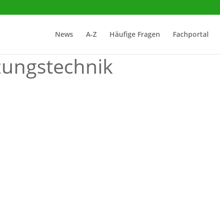
News
A-Z
Häufige Fragen
Fachportal
zungstechnik