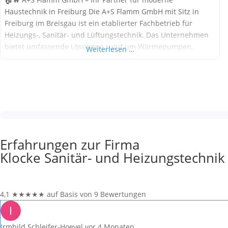
Haustechnik in Freiburg Die A+S Flamm GmbH mit Sitz in
Freiburg im Breisgau ist ein etablierter Fachbetrieb für
Heizungs-, Sanitär- und Lüftungstechnik. Das Unternehmen
bietet umfassende Lösungen rund um Wärmepumpen,
Weiterlesen …
Solarthermie, Pelletheizungen, Badsanierung und
Wohnraumlüftung. Als Teil der „Meister der Elemente“-
Initiative steht A+S Flamm für Qualität, Nachhaltigkeit und
kundenorientierten Service. Alle
Erfahrungen zur Firma
Klocke Sanitär- und Heizungstechnik
4,1
★
★
★
★
★
auf Basis von 9 Bewertungen
Irmhild Schleifer-Hoevel
vor 4 Monaten