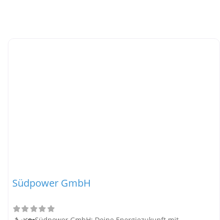
Südpower GmbH
🔧🌿🏡Südpower GmbH: Deine Energiezukunft mit