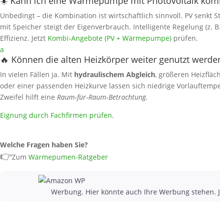
☀️ Kann ich eine Wärmepumpe mit Photovoltaik kom
Unbedingt – die Kombination ist wirtschaftlich sinnvoll. PV senkt
mit Speicher steigt der Eigenverbrauch. Intelligente Regelung (z. 
Effizienz. Jetzt
Kombi‑Angebote (PV + Wärmepumpe)
prüfen.
a
🔥 Können die alten Heizkörper weiter genutzt werde
In vielen Fällen ja. Mit
hydraulischem Abgleich
, größeren Heizfläc
oder einer passenden Heizkurve lassen sich niedrige Vorlauftemp
Zweifel hilft eine
Raum‑für‑Raum‑Betrachtung
.
Eignung durch Fachfirmen prüfen
.
Welche Fragen haben Sie?
👉
Zum
Wärmepumen-Ratgeber
Werbung. Hier könnte auch Ihre Werbung stehen. J