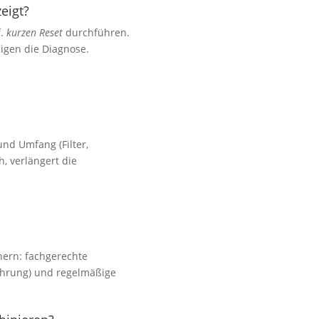
eigt?
f.
kurzen Reset
durchführen.
igen die Diagnose.
und Umfang (Filter,
h, verlängert die
chern: fachgerechte
führung) und regelmäßige