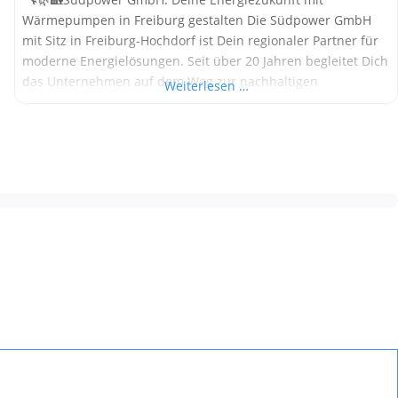
Wärmepumpen in Freiburg gestalten Die Südpower GmbH
mit Sitz in Freiburg-Hochdorf ist Dein regionaler Partner für
moderne Energielösungen. Seit über 20 Jahren begleitet Dich
das Unternehmen auf dem Weg zur nachhaltigen
Weiterlesen …
Energieversorgung – mit einem starken Fokus auf
Wärmepumpen, Photovoltaik, Batteriespeicher und E-
Mobilität. Alle Informationen in diesem Beitrag stammen aus
öffentlich zugänglichen Quellen. Welche Wärmepumpen