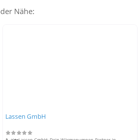
 der Nähe:
Lassen GmbH
🔧🌿🏡Lassen GmbH: Dein Wärmepumpen-Partner in