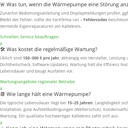
🚨 Was tun, wenn die Wärmepumpe eine Störung anz
Zunächst Bedienungsanleitung und Displaymeldungen prüfen, gg
Bleibt der Fehler, sollte die Fachfirma ran –
Fehlercodes
beschleun
Vermeide Eigenreparaturen am Kältekreis.
Schnellen Service beauftragen
.
a
🛠️ Was kostet die regelmäßige Wartung?
Üblich sind
150–300 € pro Jahr
, abhängig von Hersteller, Leistung 
Dichtheitscheck, Software‑Updates). Wartung hält die Effizienz hoc
Lebensdauer und beugt Ausfällen vor.
Wartungsangebote regionaler Betriebe
.
a
📆 Wie lange hält eine Wärmepumpe?
Die typische Lebensdauer liegt bei
15–25 Jahren
. Langlebigkeit si
Installation, gute Aufstellbedingungen (Wetterschutz, Kondensat
Wartung. Ein qualitativ hochwertiger Kältekreis zahlt sich aus.
a