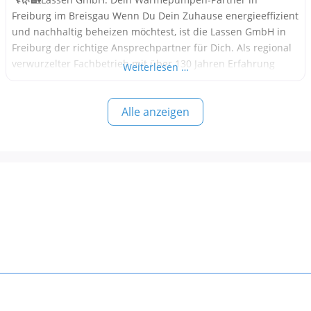
Freiburg im Breisgau Wenn Du Dein Zuhause energieeffizient
und nachhaltig beheizen möchtest, ist die Lassen GmbH in
Freiburg der richtige Ansprechpartner für Dich. Als regional
verwurzelter Fachbetrieb mit über 130 Jahren Erfahrung
Weiterlesen …
bietet Dir das Unternehmen moderne Heizlösungen –
insbesondere mit Wärmepumpen – für Alt- und Neubauten.
Alle anzeigen
Alle Informationen in diesem Beitrag stammen aus öffentlich