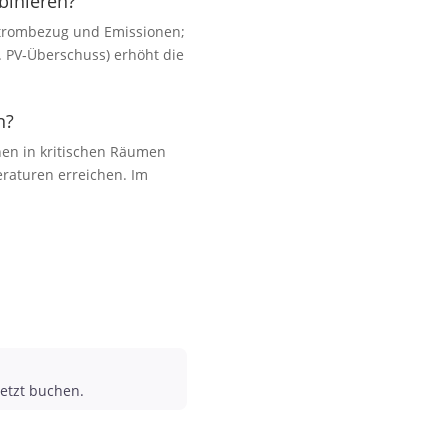
binieren?
 Strombezug und Emissionen;
B. PV‑Überschuss) erhöht die
n?
hen in kritischen Räumen
eraturen erreichen. Im
etzt buchen.