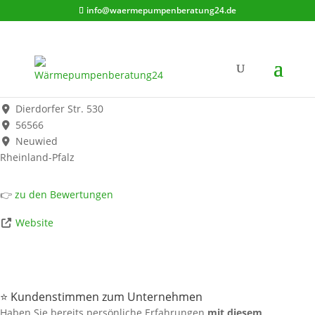
info@waermepumpenberatung24.de
Johann Hillen GmbH
Werbung*
Dierdorfer Str. 530
56566
Neuwied
Rheinland-Pfalz
👉
zu den Bewertungen
Website
⭐ Kundenstimmen zum Unternehmen
Haben Sie bereits persönliche Erfahrungen
mit diesem