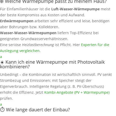
❄️ Welche Wärmepumpe passt zu meinem Haus?
Für Einfamilienhäuser ist die
Luft‑Wasser‑Wärmepumpe
meist
der beste Kompromiss aus Kosten und Aufwand.
Erdwärmepumpen
arbeiten sehr effizient und leise, benötigen
aber Bohrungen bzw. Kollektoren.
Wasser‑Wasser‑Wärmepumpen
liefern Top‑Effizienz bei
geeigneten Grundwasserverhältnissen.
Eine seriöse
Heizlastberechnung
ist Pflicht. Hier
Experten für die
Auslegung vergleichen
.
a
☀️ Kann ich eine Wärmepumpe mit Photovoltaik
kombinieren?
Unbedingt – die Kombination ist wirtschaftlich sinnvoll. PV senkt
Strombezug und Emissionen; mit Speicher steigt der
Eigenverbrauch. Intelligente Regelung (z. B. PV‑Überschuss)
erhöht die Effizienz. Jetzt
Kombi‑Angebote (PV + Wärmepumpe)
prüfen.
a
⏱️ Wie lange dauert der Einbau?