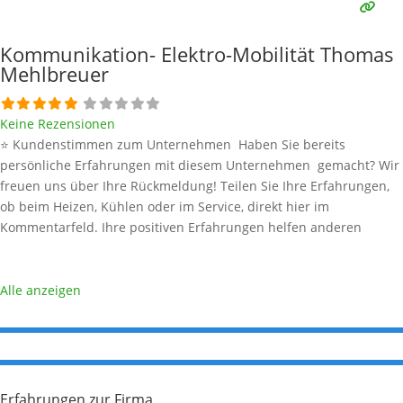
und bleiben
Weiterlesen …
Kommunikation- Elektro-Mobilität Thomas
Mehlbreuer
Keine Rezensionen
⭐ Kundenstimmen zum Unternehmen Haben Sie bereits
persönliche Erfahrungen mit diesem Unternehmen gemacht? Wir
freuen uns über Ihre Rückmeldung! Teilen Sie Ihre Erfahrungen,
ob beim Heizen, Kühlen oder im Service, direkt hier im
Kommentarfeld. Ihre positiven Erfahrungen helfen anderen
Interessenten bei der Anbieterauswahl. Sollten Sie eine kritische
Meinung äußern, so geben Sie diese bitte mit konkreten Details an
und bleiben
Weiterlesen …
Alle anzeigen
Erfahrungen zur Firma