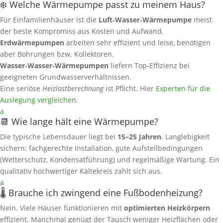
❄️ Welche Wärmepumpe passt zu meinem Haus?
Für Einfamilienhäuser ist die
Luft‑Wasser‑Wärmepumpe
meist
der beste Kompromiss aus Kosten und Aufwand.
Erdwärmepumpen
arbeiten sehr effizient und leise, benötigen
aber Bohrungen bzw. Kollektoren.
Wasser‑Wasser‑Wärmepumpen
liefern Top‑Effizienz bei
geeigneten Grundwasserverhältnissen.
Eine seriöse
Heizlastberechnung
ist Pflicht. Hier
Experten für die
Auslegung vergleichen
.
a
📆 Wie lange hält eine Wärmepumpe?
Die typische Lebensdauer liegt bei
15–25 Jahren
. Langlebigkeit
sichern: fachgerechte Installation, gute Aufstellbedingungen
(Wetterschutz, Kondensatführung) und regelmäßige Wartung. Ein
qualitativ hochwertiger Kältekreis zahlt sich aus.
a
🌡️ Brauche ich zwingend eine Fußbodenheizung?
Nein. Viele Häuser funktionieren mit
optimierten Heizkörpern
effizient. Manchmal genügt der Tausch weniger Heizflächen oder