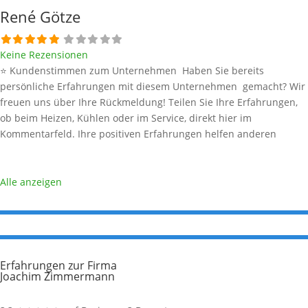
René Götze
Keine Rezensionen
⭐ Kundenstimmen zum Unternehmen Haben Sie bereits
persönliche Erfahrungen mit diesem Unternehmen gemacht? Wir
freuen uns über Ihre Rückmeldung! Teilen Sie Ihre Erfahrungen,
ob beim Heizen, Kühlen oder im Service, direkt hier im
Kommentarfeld. Ihre positiven Erfahrungen helfen anderen
Interessenten bei der Anbieterauswahl. Sollten Sie eine kritische
Meinung äußern, so geben Sie diese bitte mit konkreten Details an
und bleiben
Weiterlesen …
Alle anzeigen
Erfahrungen zur Firma
Joachim Zimmermann