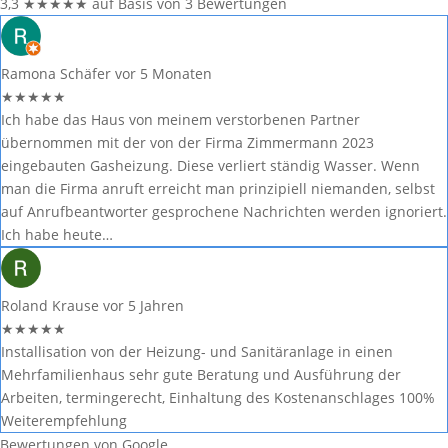
3,3
★
★
★
★
★
auf Basis von 3 Bewertungen
Ramona Schäfer
vor 5 Monaten
★
★
★
★
★
Ich habe das Haus von meinem verstorbenen Partner
übernommen mit der von der Firma Zimmermann 2023
eingebauten Gasheizung. Diese verliert ständig Wasser. Wenn
man die Firma anruft erreicht man prinzipiell niemanden, selbst
auf Anrufbeantworter gesprochene Nachrichten werden ignoriert.
Ich habe heute…
Roland Krause
vor 5 Jahren
★
★
★
★
★
Installisation von der Heizung- und Sanitäranlage in einen
Mehrfamilienhaus sehr gute Beratung und Ausführung der
Arbeiten, termingerecht, Einhaltung des Kostenanschlages 100%
Weiterempfehlung
Bewertungen von Google