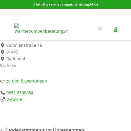
info@waermepumpenberatung24.de
Joachim Zimmermann
Werbung*
Sidonienstraße 16
01445
Radebeul
Sachsen
👉
zu den Bewertungen
0351 8300054
Website
⭐ Kundenstimmen zum Unternehmen