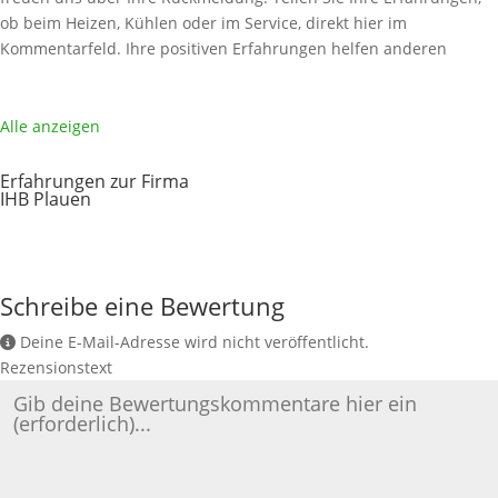
ob beim Heizen, Kühlen oder im Service, direkt hier im
Kommentarfeld. Ihre positiven Erfahrungen helfen anderen
Interessenten bei der Anbieterauswahl. Sollten Sie eine kritische
Meinung äußern, so geben Sie diese bitte mit konkreten Details an
und bleiben
Weiterlesen …
Alle anzeigen
Erfahrungen zur Firma
IHB Plauen
Schreibe eine Bewertung
Deine E-Mail-Adresse wird nicht veröffentlicht.
Rezensionstext