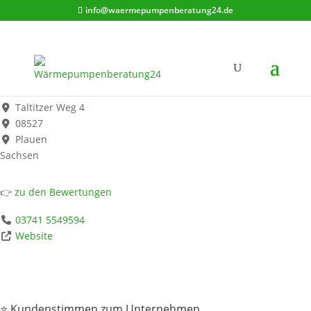
info@waermepumpenberatung24.de
IHB Plauen
Werbung*
Taltitzer Weg 4
08527
Plauen
Sachsen
👉
zu den Bewertungen
03741 5549594
Website
⭐ Kundenstimmen zum Unternehmen