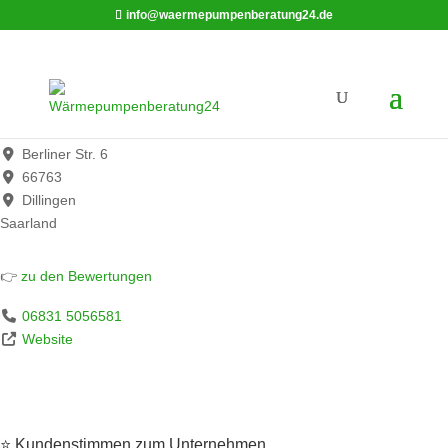
info@waermepumpenberatung24.de
HW Bau GmbH Meisterbetrieb
Werbung*
Berliner Str. 6
66763
Dillingen
Saarland
👉
zu den Bewertungen
06831 5056581
Website
⭐ Kundenstimmen zum Unternehmen