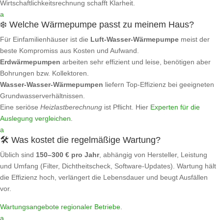
Wirtschaftlichkeitsrechnung schafft Klarheit.
a
❄️ Welche Wärmepumpe passt zu meinem Haus?
Für Einfamilienhäuser ist die
Luft‑Wasser‑Wärmepumpe
meist der
beste Kompromiss aus Kosten und Aufwand.
Erdwärmepumpen
arbeiten sehr effizient und leise, benötigen aber
Bohrungen bzw. Kollektoren.
Wasser‑Wasser‑Wärmepumpen
liefern Top‑Effizienz bei geeigneten
Grundwasserverhältnissen.
Eine seriöse
Heizlastberechnung
ist Pflicht. Hier
Experten für die
Auslegung vergleichen
.
a
🛠️ Was kostet die regelmäßige Wartung?
Üblich sind
150–300 € pro Jahr
, abhängig von Hersteller, Leistung
und Umfang (Filter, Dichtheitscheck, Software‑Updates). Wartung hält
die Effizienz hoch, verlängert die Lebensdauer und beugt Ausfällen
vor.
Wartungsangebote regionaler Betriebe
.
a